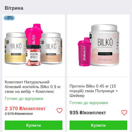
Вітрина
–8%
Комплект Натуральний
Протеїн Bilko 0.45 кг (15
білковий коктейль Bilko 0.9 кг
порцій) смак Полуниця +
смак на вибір + Комплекс
Шейкер
Худнути Легко + Шейкер
Готово до відправки
Готово до відправки
2 370
₴/комплект
935
₴/комплект
2 570 ₴/комплект
Купити
Купити