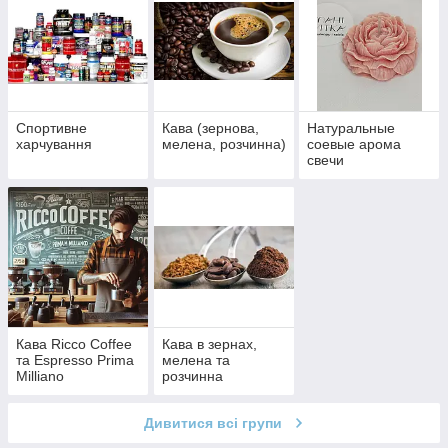
Спортивне
Кава (зернова,
Натуральные
харчування
мелена, розчинна)
соевые арома
свечи
Кава Ricco Coffee
Кава в зернах,
та Espresso Prima
мелена та
Milliano
розчинна
Дивитися всі групи