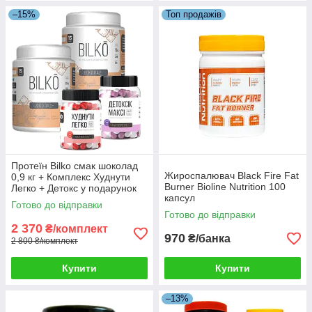
–15%
Топ продажів
Протеїн Bilko смак шоколад
Жироспалювач Black Fire Fat
0,9 кг + Комплекс Худнути
Burner Bioline Nutrition 100
Легко + Детокс у подарунок
капсул
Готово до відправки
Готово до відправки
2 370
₴/комплект
970
₴/банка
2 800 ₴/комплект
Купити
Купити
–13%