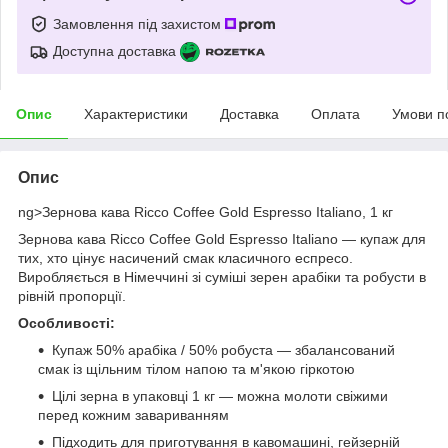
Замовлення під захистом
Доступна доставка
Опис
Характеристики
Доставка
Оплата
Умови п
Опис
ng>Зернова кава Ricco Coffee Gold Espresso Italiano, 1 кг
Зернова кава Ricco Coffee Gold Espresso Italiano — купаж для
тих, хто цінує насичений смак класичного еспресо.
Виробляється в Німеччині зі суміші зерен арабіки та робусти в
рівній пропорції.
Особливості:
Купаж 50% арабіка / 50% робуста — збалансований
смак із щільним тілом напою та м'якою гіркотою
Цілі зерна в упаковці 1 кг — можна молоти свіжими
перед кожним завариванням
Підходить для приготування в кавомашині, гейзерній