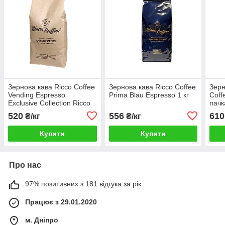
Зернова кава Ricco Coffee
Зернова кава Ricco Coffee
Зерн
Vending Espresso
Prima Blau Espresso 1 кг
Coff
Exclusive Collection Ricco
пачк
Coffee 1 кг
520
556
610
₴/кг
₴/кг
Купити
Купити
Про нас
97% позитивних з 181 відгука за рік
Працює з 29.01.2020
м. Дніпро