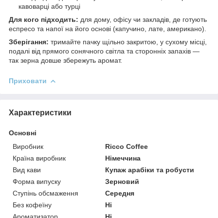
кавоварці або турці
Для кого підходить:
для дому, офісу чи закладів, де готують
еспресо та напої на його основі (капучино, лате, американо).
Зберігання:
тримайте пачку щільно закритою, у сухому місці,
подалі від прямого сонячного світла та сторонніх запахів —
так зерна довше збережуть аромат.
Приховати
Характеристики
Основні
Виробник
Ricco Coffee
Країна виробник
Німеччина
Вид кави
Купаж арабіки та робусти
Форма випуску
Зерновий
Ступінь обсмаження
Середня
Без кофеїну
Ні
Ароматизатор
Ні