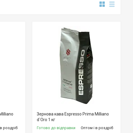
illiano
Зернова кава Espresso Prima Milliano
d`Oro 1 кг
 в роздріб
Готово до відправки
Оптом і в роздріб