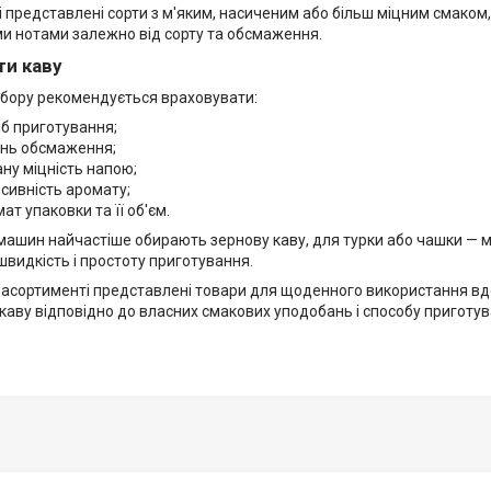
і представлені сорти з м'яким, насиченим або більш міцним смако
и нотами залежно від сорту та обсмаження.
ти каву
ибору рекомендується враховувати:
іб приготування;
інь обсмаження;
ну міцність напою;
нсивність аромату;
ат упаковки та її об'єм.
ашин найчастіше обирають зернову каву, для турки або чашки — м
 швидкість і простоту приготування.
асортименті представлені товари для щоденного використання вдом
 каву відповідно до власних смакових уподобань і способу приготув