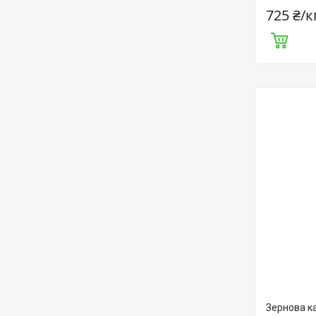
725 ₴/к
Зернова ка