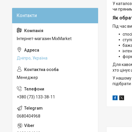
У каталоз
чи пряним
Як обра
Під час в
спос
Інтернет-магазин MixMarket
ступ
бажа
інте
форм
Дніпро, Україна
Для кавом
хто цінує
Менеджер
У нашому 
підібрати
+380 (73) 133-38-11
0680404968