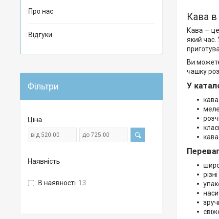
Про нас
Кава в
Кава — це
Відгуки
який час.
приготува
Ви можете
чашку роз
У катал
Фільтри
кава
меле
розч
Ціна
клас
кава
Переваг
Наявність
широ
різн
В наявності
13
упак
наси
зруч
свіж