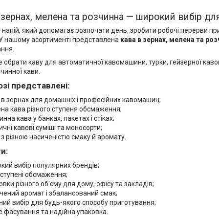
 зернах, мелена та розчинна — широкий вибір для
 напій, який допомагає розпочати день, зробити робочі перерви 
 У нашому асортименті представлена
кава в зернах, мелена та роз
ння.
 обрати каву для автоматичної кавомашини, турки, гейзерної кав
чинної кави.
озі представлені:
 в зернах для домашніх і професійних кавомашин;
на кава різного ступеня обсмаження;
инна кава у банках, пакетах і стіках;
ичні кавові суміші та моносорти;
 з різною насиченістю смаку й аромату.
и:
кий вибір популярних брендів;
і ступені обсмаження;
овки різного об'єму для дому, офісу та закладів;
чений аромат і збалансований смак;
ний вибір для будь-якого способу приготування;
е фасування та надійна упаковка.