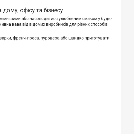
 дому, офісу та бізнесу
приємнішими або насолодитися улюбленим смаком у будь-
чинна кава
від відомих виробників для різних способів
оварки, френч-преса, пуровера або швидко приготувати