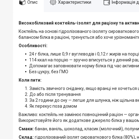
Опис
Характеристики
Інформація 
Високобілковий коктейль-ізолят для раціону та активн
Коктейль на основі гідролізованого ізоляту сироваткового б
балансом білка в раціоні, тренується або хоче урізноман
Особливості:
24 г білка, лише 0,9 г вуглеводів і 0,12 г жирів на порці
114 ккал на порцію — зручно вписується у денний ра
Допомагає заповнювати норму білка під час активн
Без цукру, без ГМО
Коли пити:
Замість звичного сніданку, якщо вранці не хочеться 
До або після тренування
За 2 години до сну — легше для шлунка, ніж щільна 
Як перекус поза домом
Важливо: коктейль не замінює повноцінний раціон — організму
Використовуйте його як додаткове джерело білка у вашом
Смаки:
банан, ваніль, шоколад, класик (молочний), полуни
Склад:
гідролізований ізолят сироваткового білка (80%),