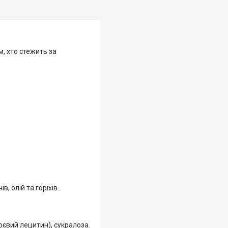
м, хто стежить за
, олій та горіхів.
оєвий лецитин), сукралоза.