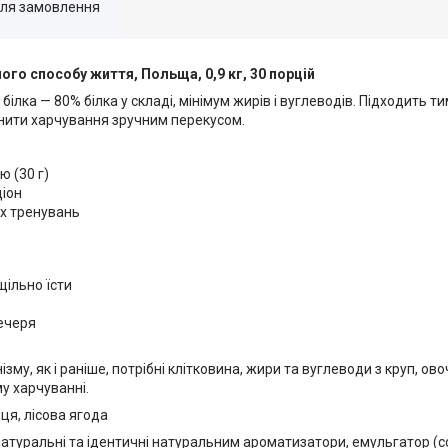
для замовлення
ого способу життя, Польща, 0,9 кг, 30 порцій
ілка — 80% білка у складі, мінімум жирів і вуглеводів. Підходить ти
ітнити харчування зручним перекусом.
ю (30 г)
ціон
их тренувань
щільно їсти
вечеря
, як і раніше, потрібні клітковина, жири та вуглеводи з круп, овочів
у харчуванні.
ця, лісова ягода
 натуральні та ідентичні натуральним ароматизатори, емульгатор (с