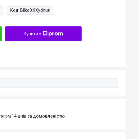
и
Код:
Bilko0.9Xydnuti
Купити з
тягом 14 днів
за домовленістю