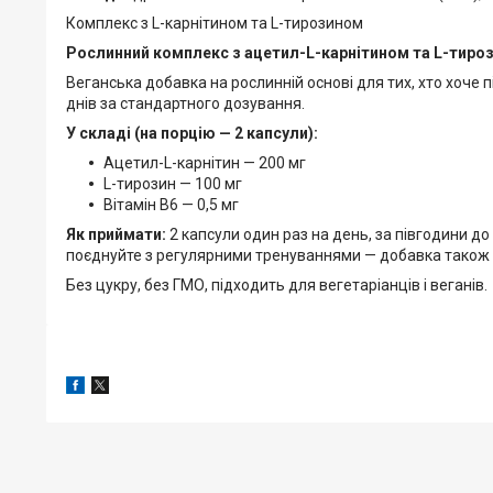
Комплекс з L-карнітином та L-тирозином
Рослинний комплекс з ацетил-L-карнітином та L-тироз
Веганська добавка на рослинній основі для тих, хто хоче 
днів за стандартного дозування.
У складі (на порцію — 2 капсули):
Ацетил-L-карнітин — 200 мг
L-тирозин — 100 мг
Вітамін В6 — 0,5 мг
Як приймати:
2 капсули один раз на день, за півгодини д
поєднуйте з регулярними тренуваннями — добавка також п
Без цукру, без ГМО, підходить для вегетаріанців і веганів.