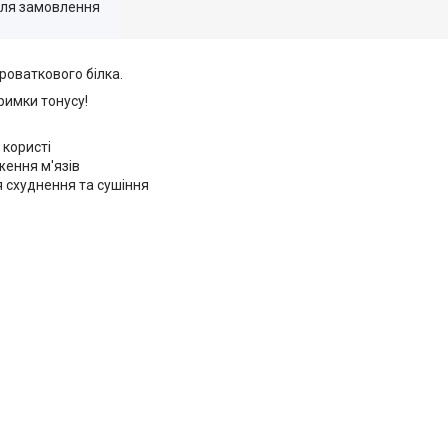
для замовлення
ироваткового білка.
тримки тонусу!
 користі
еження м'язів
ля схуднення та сушіння