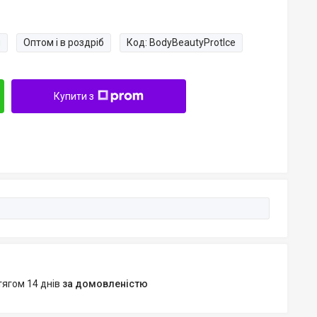
и
Оптом і в роздріб
Код:
BodyBeautyProtIce
Купити з
тягом 14 днів
за домовленістю