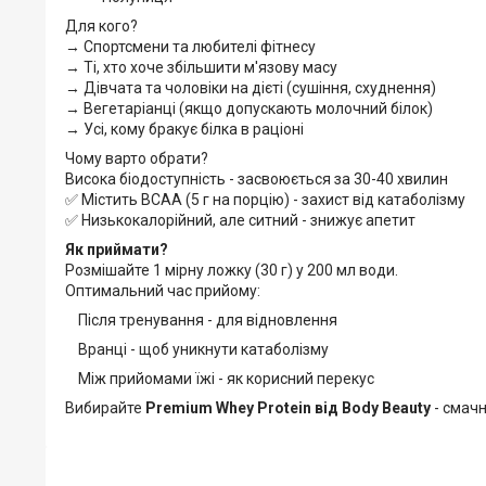
Для кого?
→ Спортсмени та любителі фітнесу
→ Ті, хто хоче збільшити м'язову масу
→ Дівчата та чоловіки на дієті (сушіння, схуднення)
→ Вегетаріанці (якщо допускають молочний білок)
→ Усі, кому бракує білка в раціоні
Чому варто обрати?
Висока біодоступність - засвоюється за 30-40 хвилин
✅ Містить BCAA (5 г на порцію) - захист від катаболізму
✅ Низькокалорійний, але ситний - знижує апетит
Як приймати?
Розмішайте 1 мірну ложку (30 г) у 200 мл води.
Оптимальний час прийому:
Після тренування - для відновлення
Вранці - щоб уникнути катаболізму
Між прийомами їжі - як корисний перекус
Вибирайте
Premium Whey Protein від Body Beauty
- смачн