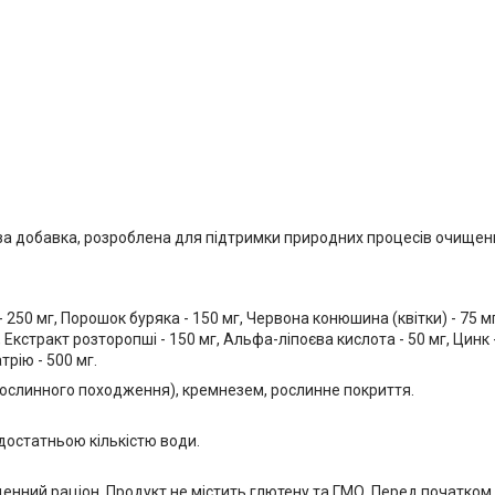
ва добавка, розроблена для підтримки природних процесів очищенн
250 мг, Порошок буряка - 150 мг, Червона конюшина (квітки) - 75 мг
 Екстракт розторопші - 150 мг, Альфа-ліпоєва кислота - 50 мг, Цинк - 
трію - 500 мг.
рослинного походження), кремнезем, рослинне покриття.
 достатньою кількістю води.
енний раціон. Продукт не містить глютену та ГМО. Перед початко