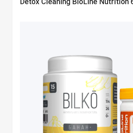
Detox Cleaning BioLine Nutrition