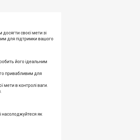
 досягти своєї мети зі
ьним для підтримки вашого
о робить його ідеальним
ого привабливим для
 мети в контролі ваги.
.
 і насолоджуйтеся як