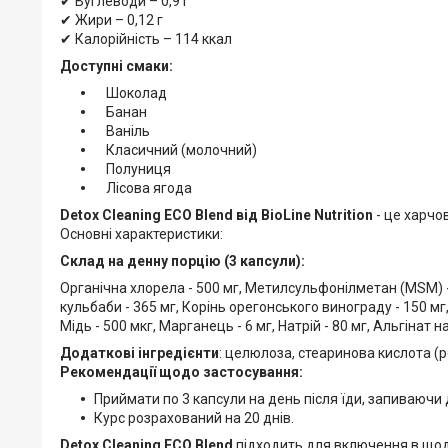
✔ Вуглеводи – 0,9 г
✔ Жири – 0,12 г
✔ Калорійність – 114 ккал
Доступні смаки:
Шоколад
Банан
Ваніль
Класичний (молочний)
Полуниця
Лісова ягода
Detox Cleaning ECO Blend від BioLine Nutrition
- це харчо
Основні характеристики:
Склад на денну порцію (3 капсули):
Органічна хлорела - 500 мг, Метилсульфонілметан (MSM) - 
кульбаби - 365 мг, Корінь орегонського винограду - 150 мг,
Мідь - 500 мкг, Марганець - 6 мг, Натрій - 80 мг, Альгінат на
Додаткові інгредієнти
: целюлоза, стеаринова кислота (
Рекомендації щодо застосування:
Приймати по 3 капсули на день після їди, запиваючи
Курс розрахований на 20 днів.
Detox Cleaning ECO Blend
підходить для включення в щод