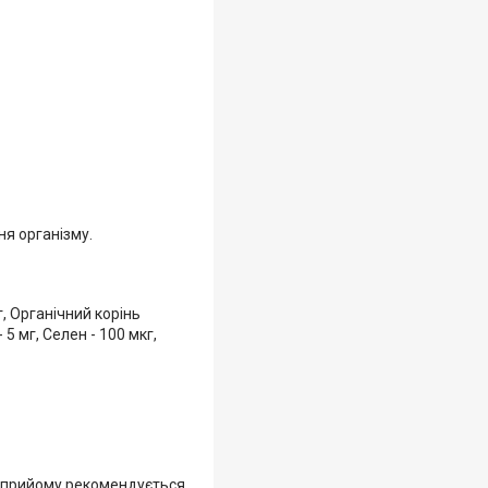
я організму.
, Органічний корінь
5 мг, Селен - 100 мкг,
м прийому рекомендується