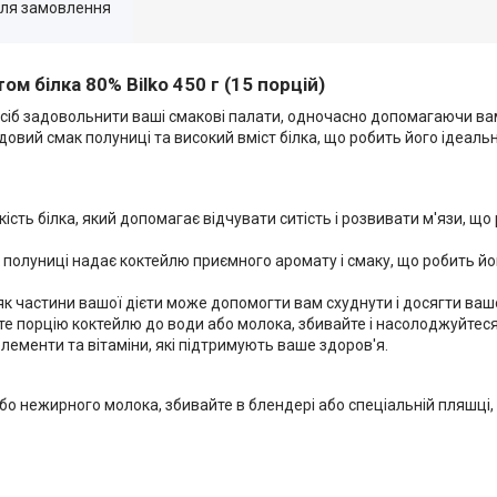
для замовлення
м білка 80% Bilko 450 г (15 порцій)
посіб задовольнити ваші смакові палати, одночасно допомагаючи вам
довий смак полуниці та високий вміст білка, що робить його ідеал
кість білка, який допомагає відчувати ситість і розвивати м'язи, щ
 полуниці надає коктейлю приємного аромату і смаку, що робить й
к частини вашої дієти може допомогти вам схуднути і досягти вашої
те порцію коктейлю до води або молока, збивайте і насолоджуйтеся
елементи та вітаміни, які підтримують ваше здоров'я.
бо нежирного молока, збивайте в блендері або спеціальній пляшці,