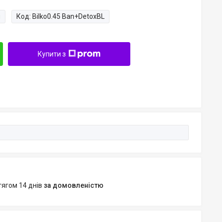
и
Код:
Bilko0.45 Ban+DetoxBL
Купити з
тягом 14 днів
за домовленістю