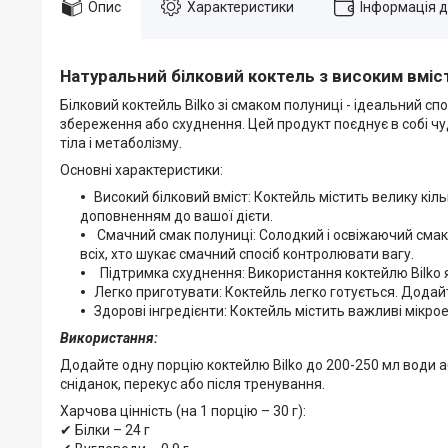
Опис
Характеристики
Інформація 
Натуральний білковий коктель з високим вмісто
Білковий коктейль Bilko зі смаком полуниці - ідеальний с
збереження або схуднення. Цей продукт поєднує в собі чу
тіла і метаболізму.
Основні характеристики:
Високий білковий вміст: Коктейль містить велику кіль
доповненням до вашої дієти.
Смачний смак полуниці: Солодкий і освіжаючий смак
всіх, хто шукає смачний спосіб контролювати вагу.
Підтримка схуднення: Використання коктейлю Bilko я
Легко приготувати: Коктейль легко готується. Додай
Здорові інгредієнти: Коктейль містить важливі мікро
Використання:
Додайте одну порцію коктейлю Bilko до 200-250 мл води а
сніданок, перекус або після тренування.
Харчова цінність (на 1 порцію – 30 г):
✔ Білки – 24 г