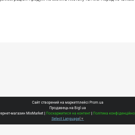
Сайт створений на маркетплейсі
Prom.ua
Продавець на Bigl.ua
Інтернет-магазин MixMarket |
Поскаржитися на контент
|
Політика конфіденційно
Select Language
▼