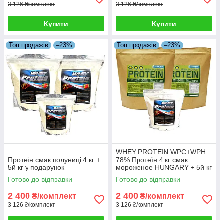
3 126 ₴/комплект
3 126 ₴/комплект
Купити
Купити
Топ продажів
–23%
Топ продажів
–23%
WHEY PROTEIN WPC+WPH
Протеїн смак полуниці 4 кг +
78% Протеїн 4 кг смак
5й кг у подарунок
мороженое HUNGARY + 5й кг
Протеїну в Подарунок!
Готово до відправки
Готово до відправки
2 400
2 400
₴/комплект
₴/комплект
3 126 ₴/комплект
3 126 ₴/комплект