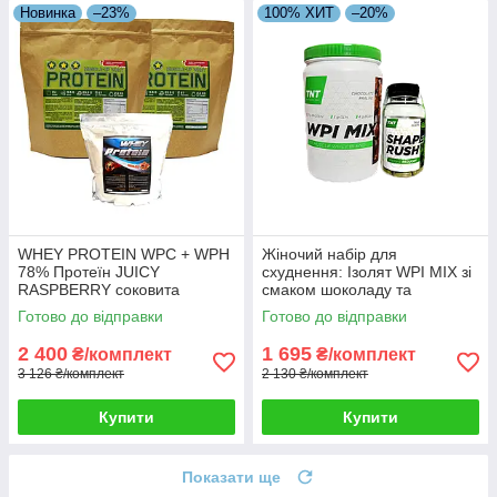
Новинка
–23%
100% ХИТ
–20%
WHEY PROTEIN WPC + WPH
Жіночий набір для
78% Протеїн JUICY
схуднення: Ізолят WPI MIX зі
RASPBERRY соковита
смаком шоколаду та
малина 4 кг HUNGARY + 5й
жироспалювач Shape Rush
Готово до відправки
Готово до відправки
кг у Подарунок!
TNT Nutrition
2 400
1 695
₴/комплект
₴/комплект
3 126 ₴/комплект
2 130 ₴/комплект
Купити
Купити
Показати ще