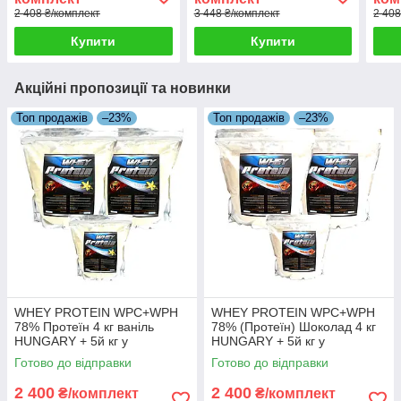
2 408 ₴/комплект
3 448 ₴/комплект
2 408
Купити
Купити
Акційні пропозиції та новинки
Топ продажів
–23%
Топ продажів
–23%
WHEY PROTEIN WPC+WPH
WHEY PROTEIN WPC+WPH
78% Протеїн 4 кг ваніль
78% (Протеїн) Шоколад 4 кг
HUNGARY + 5й кг у
HUNGARY + 5й кг у
Подарунок!
Подарунок!
Готово до відправки
Готово до відправки
2 400
2 400
₴/комплект
₴/комплект