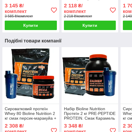
Детокс в подарунок
0,3 кг Bioline Nutrition +
Дето
3 145
2 118
1 7
₴/
₴/
Шейкер
пода
комплект
комплект
ком
3 585 ₴/комплект
2 218 ₴/комплект
2 140
Купити
Купити
Подібні товари компанії
Сироватковий протеїн
Набір Bioline Nutrition
Сиро
Whey 80 Bioline Nutrition 2
Протеїн 2 кг PRE-PEPTIDE
Whey
кг смак персик-маракуйа +
PROTEIN. Смак Карамель
кг с
BCAA HMB 0,5 кг + шейкер
+ Гейнер 3 кг Rapid
BCAA
2 308
3 348
2 3
₴/
₴/
Anabolic + Шейкер
комплект
комплект
ком