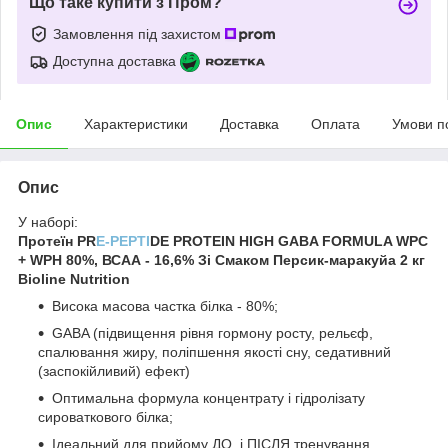
Що таке купити з Пром?
Замовлення під захистом
Доступна доставка
Опис
Характеристики
Доставка
Оплата
Умови п
Опис
У наборі:
Протеїн PR
E-PEPTI
DE PROTEIN HIGH GABA FORMULA WPC
+ WPH 80%, ВСАА - 16,6% Зі Смаком Персик-маракуйа 2 кг
Bioline Nutrition
Висока масова частка білка - 80%;
GABA (підвищення рівня гормону росту, рельєф,
спалювання жиру, поліпшення якості сну, седативний
(заспокійливий) ефект)
Оптимальна формула концентрату і гідролізату
сироваткового білка;
Ідеальний для прийому ДО, і ПІСЛЯ тренування