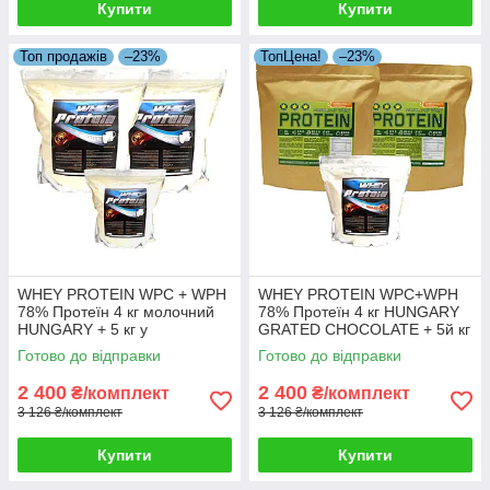
Купити
Купити
Топ продажів
–23%
ТопЦена!
–23%
WHEY PROTEIN WPC + WPH
WHEY PROTEIN WPC+WPH
78% Протеїн 4 кг молочний
78% Протеїн 4 кг HUNGARY
HUNGARY + 5 кг у
GRATED CHOCOLATE + 5й кг
Подарунок!
у Подарунок!
Готово до відправки
Готово до відправки
2 400
2 400
₴/комплект
₴/комплект
3 126 ₴/комплект
3 126 ₴/комплект
Купити
Купити