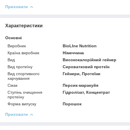
Приховати
Характеристики
Основні
Виробник
BioLIne Nutrition
Країна виробник
Німеччина
Вид
Висококалорійний гейнер
Вид протеїну
Сироватковий протеїн
Вид спортивного
Гейнери, Протеїни
харчування
Смак
Персик-маракуйя
Ступінь очищення
Гідролізат, Концентрат
протеїну
Форма випуску
Порошок
Приховати