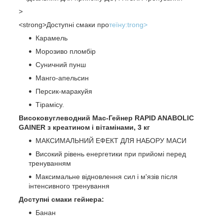
>
<strong>Доступні смаки про
теїну:trong>
Карамель
Морозиво пломбір
Суничний пунш
Манго-апельсин
Персик-маракуйя
Тірамісу.
Високовуглеводний Мас-Гейнер RAPID ANABOLIC
GAINER з креатином і вітамінами, 3 кг
МАКСИМАЛЬНИЙ ЕФЕКТ ДЛЯ НАБОРУ МАСИ
Високий рівень енергетики при прийомі перед
тренуванням
Максимальне відновлення сил і м'язів після
інтенсивного тренування
Доступні смаки гейнера:
Банан