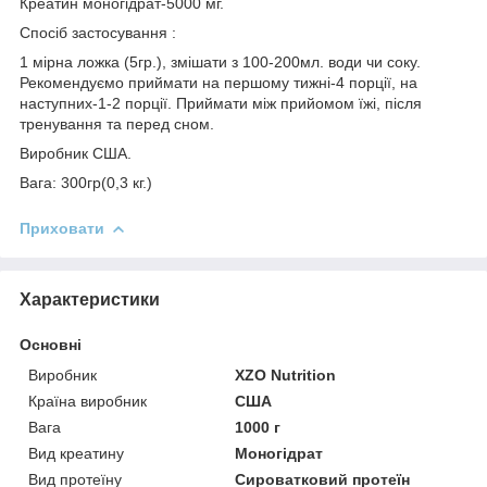
Креатин моногідрат-5000 мг.
Спосіб застосування :
1 мірна ложка (5гр.), змішати з 100-200мл. води чи соку.
Рекомендуємо приймати на першому тижні-4 порції, на
наступних-1-2 порції. Приймати між прийомом їжі, після
тренування та перед сном.
Виробник США.
Вага: 300гр(0,3 кг.)
Приховати
Характеристики
Основні
Виробник
XZO Nutrition
Країна виробник
США
Вага
1000 г
Вид креатину
Моногідрат
Вид протеїну
Сироватковий протеїн