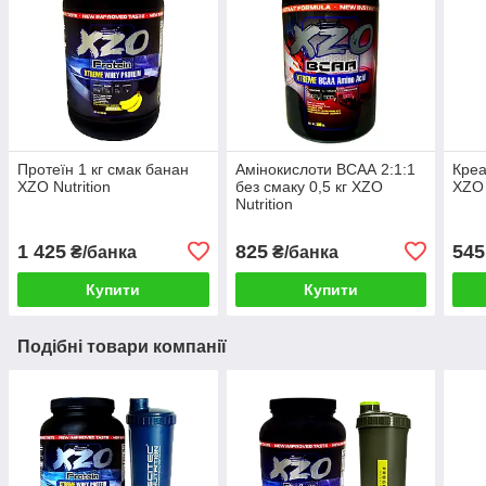
Протеїн 1 кг смак банан
Амінокислоти ВСАА 2:1:1
Креа
XZO Nutrition
без смаку 0,5 кг XZO
XZO 
Nutrition
1 425
825
545
₴/банка
₴/банка
Купити
Купити
Подібні товари компанії