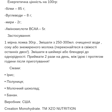
Енергетична цінність на 100гр:
-білки – 85 г;
-Вуглеводи – 8 г;
-жири - 2г;
-Амінокислоти BCAA – 5г.
Застосування:
1 мірна ложка 30гр., Змішати з 250-300мл. очищеної води ,
соку або знежиреного молока (переконайтеся в свіжості
останніх двох!). Змішати в шейкері або блендері до
однорідності. Приймати 2 рази на день, між їдою і протягом
години після приготування!
Смаки:
• Ірис;
• Полуниця;
• Молочний шоколад;
• Банан.
Виробник: США.
Creation Monohydrate. ТМ XZO NUTRITION