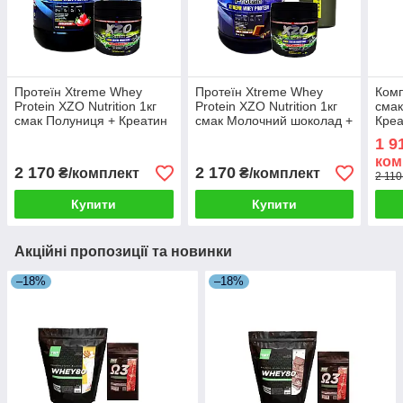
Протеїн Xtreme Whey
Протеїн Xtreme Whey
Комп
Protein XZO Nutrition 1кг
Protein XZO Nutrition 1кг
смак
смак Полуниця + Креатин
смак Молочний шоколад +
Креа
Моногідрат + Шейкер
Креатин Моногідрат +
Nutri
1 9
Шейкер
ком
2 170
2 170
₴/комплект
₴/комплект
2 110
Купити
Купити
Акційні пропозиції та новинки
–18%
–18%