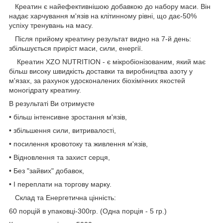
Креатин є найефективнішою добавкою до набору маси. Він
надає харчування м'язів на клітинному рівні, що дає-50%
успіху тренувань на масу.
Після прийому креатину результат видно на 7-й день:
збільшується приріст маси, сили, енергії.
Креатин XZO NUTRITION - є мікробіонізованим, який має
більш високу швидкість доставки та виробництва азоту у
м'язах, за рахунок удосконалених біохімічних якостей
моногідрату креатину.
В результаті Ви отримуєте
• більш інтенсивне зростання м'язів,
• збільшення сили, витривалості,
• посилення кровотоку та живлення м'язів,
• Відновлення та захист серця,
• Без "зайвих" добавок,
• І переплати на торгову марку.
Склад та Енергетична цінність:
60 порцій в упаковці-300гр. (Одна порція - 5 гр.)