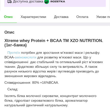
Доступна доставка
Опис
Характеристики
Доставка
Оплата
Умови п
Опис
Xtreme whey Protein + BCAA ТМ XZO NUTRITION.
(1кг-банка)
Протеїн
потрібен для зростання м'язової маси і рельєфу.
ВСАА-
амінокислоти
для розвитку м'язової маси. Що у
співвідношенні дає стабільний та оптимальний ріст м'язових
тканин. Додатково збільшує силу та витривалість. А також
рахунок низького відсотка жирів і вуглеводів призводить до
зменшення жирових відкладень.
Співвідношення: 80% +16%ВСАА.
Склад:
Ізолять білка молочної сироватки, концентрат молочного
білка, гідролізат сироваткового білка, ароматизатор
натуральний ідентичний натуральному.