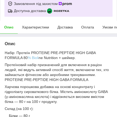
Замовлення під захистом
Доступна доставка
Опис
Характеристики
Доставка
Оплата
Умови п
Опис
Набір: Протеїн PROTEINE PRE-PEPTIDE HIGH GABA
FORMULA 80
% Bioli
ne Nutrition + шейкер.
Протеїновий набір призначений для включення в раціон
людей, які ведуть активний спосіб життя, включаючи тих, хто
займається фітнесом або аеробними тренуваннями.
PROTEINE PRE-PEPTIDE HIGH GABA FORMULA
Харчова порошкова добавка на основі концентрату і
гідролізату сироваткового білка. Містить амінокислоту GABA
(γ-аміномасляна кислота) і відрізняється високим вмістом
білка — 80 г на 100 г продукту.
Склад (на 100 г):
Білки — 80 г