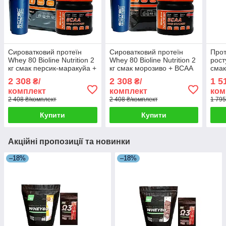
Сироватковий протеїн
Сироватковий протеїн
Прот
Whey 80 Bioline Nutrition 2
Whey 80 Bioline Nutrition 2
рост
кг смак персик-маракуйа +
кг смак морозиво + BCAA
смак
BCAA HMB 0,5 кг + шейкер
HMB 0,5 кг + шейкер
+ Ш
2 308
2 308
1 5
₴/
₴/
комплект
комплект
ком
2 408 ₴/комплект
2 408 ₴/комплект
1 795
Купити
Купити
Акційні пропозиції та новинки
–18%
–18%