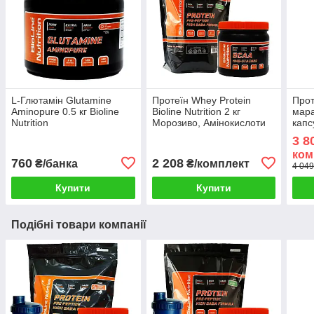
L-Глютамін Glutamine
Протеїн Whey Protein
Прот
Aminopure 0.5 кг Bioline
Bioline Nutrition 2 кг
мара
Nutrition
Морозиво, Амінокислоти
капс
BCAA HMB 2:1:1 0,5 кг
BCAA
3 8
Bioline nutrition
Nutri
ком
760
2 208
₴/банка
₴/комплект
4 049
Купити
Купити
Подібні товари компанії