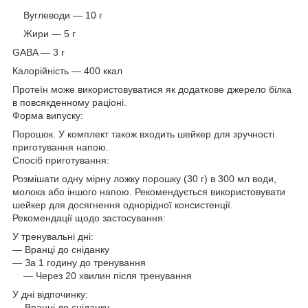
Вуглеводи — 10 г
Жири — 5 г
GABA — 3 г
Калорійність — 400 ккал
Протеїн може використовуватися як додаткове джерело білка
в повсякденному раціоні.
Форма випуску:
Порошок. У комплект також входить шейкер для зручності
приготування напою.
Спосіб приготування:
Розмішати одну мірну ложку порошку (30 г) в 300 мл води,
молока або іншого напою. Рекомендується використовувати
шейкер для досягнення однорідної консистенції.
Рекомендації щодо застосування:
У тренувальні дні:
— Вранці до сніданку
— За 1 годину до тренування
— Через 20 хвилин після тренування
У дні відпочинку:
— Вранці до сніданку