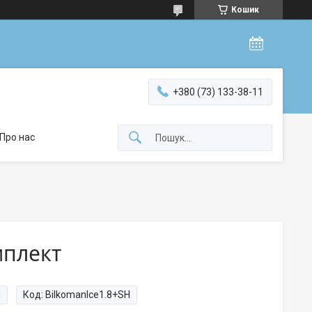
Кошик
+380 (73) 133-38-11
Про нас
мплект
и
Код:
BilkomanIce1.8+SH