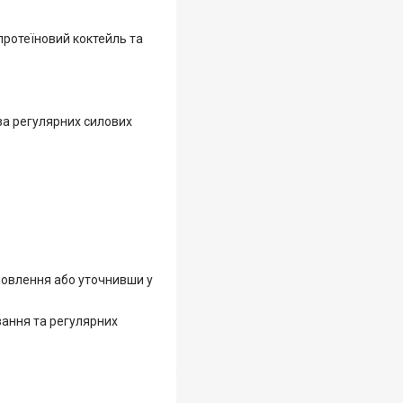
протеїновий коктейль та
за регулярних силових
мовлення або уточнивши у
вання та регулярних