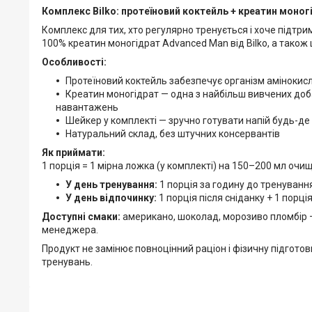
Комплекс Bilko: протеїновий коктейль + креатин моно
Комплекс для тих, хто регулярно тренується і хоче підтр
100% креатин моногідрат Advanced Man від Bilko, а також
Особливості:
Протеїновий коктейль забезпечує організм амінокисло
Креатин моногідрат — одна з найбільш вивчених доб
навантажень
Шейкер у комплекті — зручно готувати напій будь-де
Натуральний склад, без штучних консервантів
Як приймати:
1 порція = 1 мірна ложка (у комплекті) на 150–200 мл очи
У день тренування:
1 порція за годину до тренуванн
У день відпочинку:
1 порція після сніданку + 1 порція
Доступні смаки:
американо, шоколад, морозиво пломбір —
менеджера.
Продукт не замінює повноцінний раціон і фізичну підгот
тренувань.