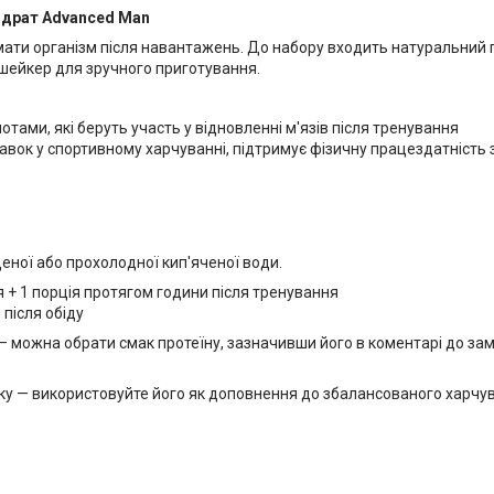
гідрат Advanced Man
имати організм після навантажень. До набору входить натуральний 
 шейкер для зручного приготування.
тами, які беруть участь у відновленні м'язів після тренування
авок у спортивному харчуванні, підтримує фізичну працездатність 
щеної або прохолодної кип'яченої води.
я + 1 порція протягом години після тренування
 після обіду
 можна обрати смак протеїну, зазначивши його в коментарі до за
овку — використовуйте його як доповнення до збалансованого харчу