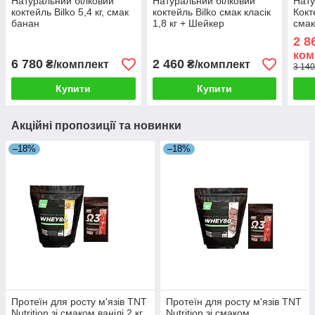
Натуральний білковий
Натуральний білковий
Нату
коктейль Bilko 5,4 кг, смак
коктейль Bilko смак класік
Кокт
банан
1,8 кг + Шейкер
смак
Шей
2 8
ком
6 780
2 460
₴/комплект
₴/комплект
3 140
Купити
Купити
Акційні пропозиції та новинки
–18%
–18%
Протеїн для росту м'язів TNT
Протеїн для росту м'язів TNT
Nutrition зі смаком ванілі 2 кг
Nutrition зі смаком