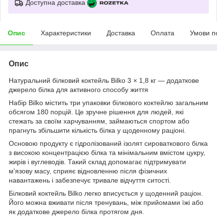
Доступна доставка
Опис
Характеристики
Доставка
Оплата
Умови п
Опис
Натуральний білковий коктейль Bilko 3 × 1,8 кг — додаткове
джерело білка для активного способу життя
Набір Bilko містить три упаковки білкового коктейлю загальним
обсягом 180 порцій. Це зручне рішення для людей, які
стежать за своїм харчуванням, займаються спортом або
прагнуть збільшити кількість білка у щоденному раціоні.
Основою продукту є гідролізований ізолят сироваткового білка
з високою концентрацією білка та мінімальним вмістом цукру,
жирів і вуглеводів. Такий склад допомагає підтримувати
м'язову масу, сприяє відновленню після фізичних
навантажень і забезпечує тривале відчуття ситості.
Білковий коктейль Bilko легко вписується у щоденний раціон.
Його можна вживати після тренувань, між прийомами їжі або
як додаткове джерело білка протягом дня.