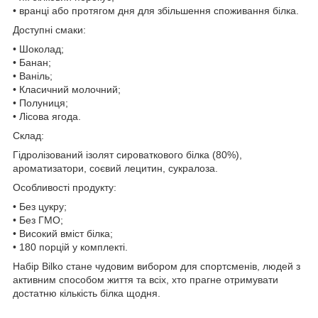
• вранці або протягом дня для збільшення споживання білка.
Доступні смаки:
• Шоколад;
• Банан;
• Ваніль;
• Класичний молочний;
• Полуниця;
• Лісова ягода.
Склад:
Гідролізований ізолят сироваткового білка (80%),
ароматизатори, соєвий лецитин, сукралоза.
Особливості продукту:
• Без цукру;
• Без ГМО;
• Високий вміст білка;
• 180 порцій у комплекті.
Набір Bilko стане чудовим вибором для спортсменів, людей з
активним способом життя та всіх, хто прагне отримувати
достатню кількість білка щодня.