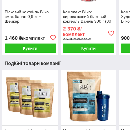
Білковий коктейль Bilko
Комплект Bilko:
Комп
смак банан 0,9 кг +
сироватковий білковий
Худн
Шейкер
коктейль Ваніль 900 г (30
Bilko
порцій) + Жироспалювач
2 370
₴/
100 капсул + шейкер
комплект
1 460
900
₴/комплект
2 570 ₴/комплект
Купити
Купити
Подібні товари компанії