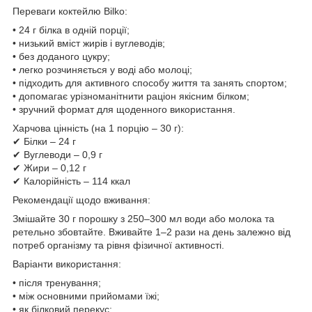
Переваги коктейлю Bilko:
• 24 г білка в одній порції;
• низький вміст жирів і вуглеводів;
• без доданого цукру;
• легко розчиняється у воді або молоці;
• підходить для активного способу життя та занять спортом;
• допомагає урізноманітнити раціон якісним білком;
• зручний формат для щоденного використання.
Харчова цінність (на 1 порцію – 30 г):
✔ Білки – 24 г
✔ Вуглеводи – 0,9 г
✔ Жири – 0,12 г
✔ Калорійність – 114 ккал
Рекомендації щодо вживання:
Змішайте 30 г порошку з 250–300 мл води або молока та
ретельно збовтайте. Вживайте 1–2 рази на день залежно від
потреб організму та рівня фізичної активності.
Варіанти використання:
• після тренування;
• між основними прийомами їжі;
• як білковий перекус;