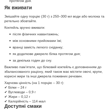
протягом дня.
Як вживати
Змішайте одну порцію (30 г) з 250–300 мл води або молока та
ретельно збовтайте.
Коктейль зручно вживати:
після фізичних навантажень;
між основними прийомами їжі;
вранці замість легкого сніданку;
як додаткове джерело білка протягом дня;
за декілька годин до сну.
Важливо пам’ятати, що білковий коктейль є доповненням до
збалансованого раціону, який також має містити овочі, крупи,
корисні жири та інші джерела поживних речовин.
Харчова цінність (на 1 порцію – 30 г):
✔ Білки – 24 г
✔ Вуглеводи – 0,9 г
✔ Жири – 0,12 г
✔ Калорійність – 114 ккал
Доступні смаки