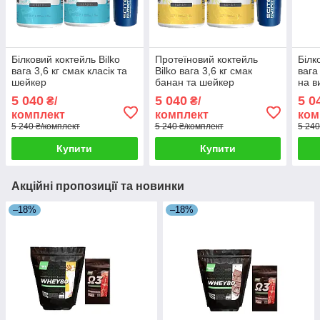
Білковий коктейль Bilko
Протеїновий коктейль
Білк
вага 3,6 кг смак класік та
Bilko вага 3,6 кг смак
вага
шейкер
банан та шейкер
на в
5 040
5 040
5 0
₴/
₴/
комплект
комплект
ком
5 240 ₴/комплект
5 240 ₴/комплект
5 240
Купити
Купити
Акційні пропозиції та новинки
–18%
–18%