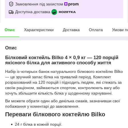
Замовлення під захистом
Доступна доставка
Опис
Характеристики
Доставка
Оплата
Умови п
Опис
Білковий коктейль Bilko 4 × 0,9 кг — 120 порцій
якісного білка для активного способу життя
Набір із чотирьох банок натурального білкового коктейлю Bilko
— це зручний запас білка на тривалий період. Комплект
розрахований на 120 порцій і підходить людям, які стежать за
своїм раціоном, займаються спортом, контролюють вагу або
хочуть збільшити кількість білка у щоденному харчуванні.
Ви можете обрати один або декілька смаків, зазначивши свої
побажання у коментарі до замовлення.
Переваги білкового коктейлю Bilko
24 г білка в кожній порції.