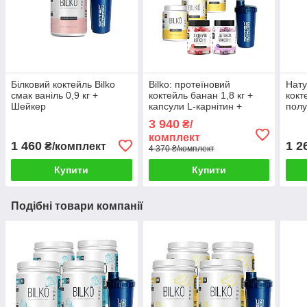
Білковий коктейль Bilko
Bilko: протеїновий
Нату
смак ваніль 0,9 кг +
коктейль банан 1,8 кг +
кокт
Шейкер
капсули L-карнітин +
полу
шейкер + Детоксик Максі у
порц
3 940
₴/
подарунок
комплект
1 460
1 2
₴/комплект
4 370 ₴/комплект
Купити
Купити
Подібні товари компанії