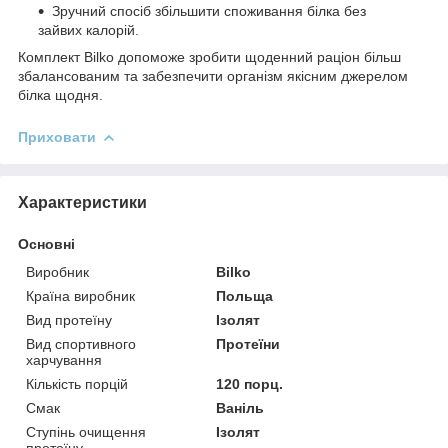
Зручний спосіб збільшити споживання білка без
зайвих калорій.
Комплект Bilko допоможе зробити щоденний раціон більш
збалансованим та забезпечити організм якісним джерелом
білка щодня.
Приховати
Характеристики
Основні
Виробник
Bilko
Країна виробник
Польща
Вид протеїну
Ізолят
Вид спортивного
Протеїни
харчування
Кількість порцій
120 порц.
Смак
Ваніль
Ступінь очищення
Ізолят
протеїну