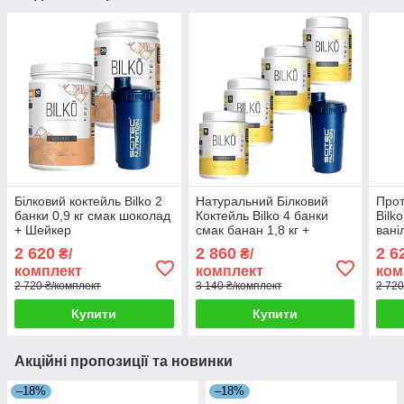
Білковий коктейль Bilko 2
Натуральний Білковий
Прот
банки 0,9 кг смак шоколад
Коктейль Bilko 4 банки
Bilk
+ Шейкер
смак банан 1,8 кг +
вані
Шейкер
2 620
2 860
2 6
₴/
₴/
комплект
комплект
ком
2 720 ₴/комплект
3 140 ₴/комплект
2 720
Купити
Купити
Акційні пропозиції та новинки
–18%
–18%