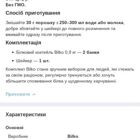
Без ГМО.
Спосіб приготування
Змішайте
30 г порошку
з
250–300 мл води або молока
,
добре збовтайте у шейкері до повного розчинення та
вживайте одразу після приготування.
Комплектація
Білковий коктейль Bilko 0,9 кг —
2 банки
Шейкер —
1 шт.
Комплект Bilko стане зручним вибором для людей, які стежать
за своїм раціоном, регулярно тренуються або хочуть
збільшити споживання білка у щоденному харчуванні.
Приховати
Характеристики
Основні
Виробник
Bilko