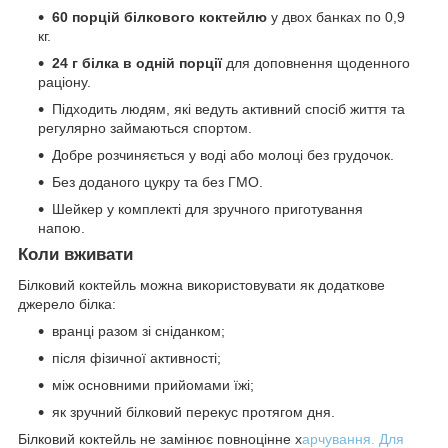
60 порцій білкового коктейлю
у двох банках по 0,9
кг.
24 г білка в одній порції
для доповнення щоденного
раціону.
Підходить людям, які ведуть активний спосіб життя та
регулярно займаються спортом.
Добре розчиняється у воді або молоці без грудочок.
Без доданого цукру та без ГМО.
Шейкер у комплекті для зручного приготування
напою.
Коли вживати
Білковий коктейль можна використовувати як додаткове
джерело білка:
вранці разом зі сніданком;
після фізичної активності;
між основними прийомами їжі;
як зручний білковий перекус протягом дня.
Білковий коктейль не замінює повноцінне х
арчування. Для