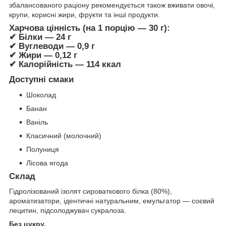
збалансованого раціону рекомендується також вживати овочі,
крупи, корисні жири, фрукти та інші продукти.
Харчова цінність (на 1 порцію — 30 г):
✔ Білки — 24 г
✔ Вуглеводи — 0,9 г
✔ Жири — 0,12 г
✔ Калорійність — 114 ккал
Доступні смаки
Шоколад
Банан
Ваніль
Класичний (молочний)
Полуниця
Лісова ягода
Склад
Гідролізований ізолят сироваткового білка (80%),
ароматизатори, ідентичні натуральним, емульгатор — соєвий
лецитин, підсолоджувач сукралоза.
Без цукру.