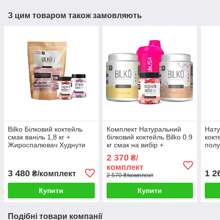
З цим товаром також замовляють
Bilko Білковий коктейль
Комплект Натуральний
Нату
смак ваніль 1,8 кг +
білковий коктейль Bilko 0.9
кокт
Жироспалювач Худнути
кг смак на вибір +
полу
Легко + Детоксік Максі
Комплекс Худнути Легко +
порц
2 370
₴/
Шейкер
комплект
3 480
1 2
₴/комплект
2 570 ₴/комплект
Купити
Купити
Подібні товари компанії