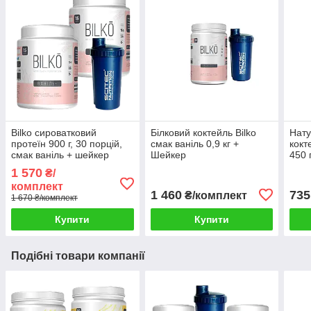
Bilko сироватковий
Білковий коктейль Bilko
Нату
протеїн 900 г, 30 порцій,
смак ваніль 0,9 кг +
кокт
смак ваніль + шейкер
Шейкер
450 
1 570
₴/
комплект
1 460
735
₴/комплект
1 670 ₴/комплект
Купити
Купити
Подібні товари компанії