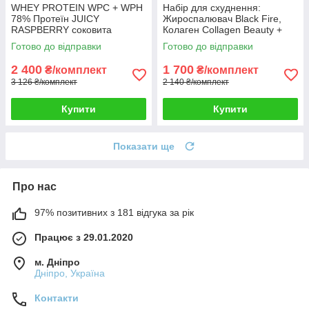
WHEY PROTEIN WPC + WPH
Набір для схуднення:
78% Протеїн JUICY
Жироспалювач Black Fire,
RASPBERRY соковита
Колаген Collagen Beauty +
малина 4 кг HUNGARY + 5й
Детокс Detox Cleaning у
Готово до відправки
Готово до відправки
кг у Подарунок!
подарунок
2 400
1 700
₴/комплект
₴/комплект
3 126 ₴/комплект
2 140 ₴/комплект
Купити
Купити
Показати ще
Про нас
97% позитивних з 181 відгука за рік
Працює з 29.01.2020
м. Дніпро
Дніпро, Україна
Контакти