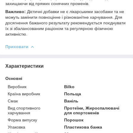
захищаючи від прямих сонячних променів.
Важливо:
Дієтичні добавки не є лікарськими засобами та не
можуть замінити повноцінне і різноманітне харчування. Для
досягнення бажаного результату рекомендується поєднувати
їх зі збалансованим раціоном та регулярною фізичною
активністю.
Приховати
Характеристики
Основні
Виробник
Bilko
Країна виробник
Польща
Смак
Ваніль
Вид спортивного
Протеїни, Жироспалювачі
харчування
для спортсменів
Форма випуску
Порошок
Упаковка
Пластикова банка