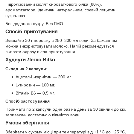
Гідролізований ізолят сироваткового білка (80%),
ароматизатори, ідентичні натуральним, соєвий лецитин,
сукралоза.
Без доданого цукру. Без ГМО.
Спосіб приготування
Змішайте 30 г порошку з 250–300 мл води. За бажанням
можна використовувати молоко. Напій рекомендується
вживати одразу після приготування.
Худнути Легко Bilko
Склад на 2 капсули:
Ацетил-L-карнітин — 200 мг.
L-тирозин — 100 мг.
Вітамін B6 — 0,5 мг.
Спосіб застосування
Приймати по 2 капсули один раз на день за 30 хвилин до їжі,
запиваючи достатньою кількістю води.
Умови зберігання
Зберігати у сухому місці при температурі від +1 °C до +25 °C,