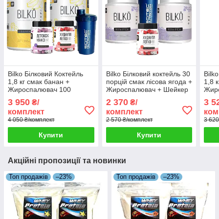
Bilko Білковий Коктейль
Bilko Білковий коктейль 30
Bilk
1,8 кг смак банан +
порцій смак лісова ягода +
1,8 
Жироспалювач 100
Жироспалювач + Шейкер
Жир
капсул + Детокс і Шейкер
капс
3 950
2 370
3 5
₴/
₴/
комплект
комплект
ком
4 050 ₴/комплект
2 570 ₴/комплект
3 620
Купити
Купити
Акційні пропозиції та новинки
Топ продажів
–23%
Топ продажів
–23%