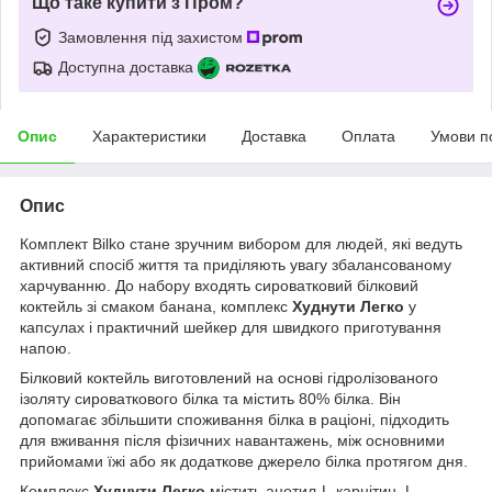
Що таке купити з Пром?
Замовлення під захистом
Доступна доставка
Опис
Характеристики
Доставка
Оплата
Умови п
Опис
Комплект Bilko стане зручним вибором для людей, які ведуть
активний спосіб життя та приділяють увагу збалансованому
харчуванню. До набору входять сироватковий білковий
коктейль зі смаком банана, комплекс
Худнути Легко
у
капсулах і практичний шейкер для швидкого приготування
напою.
Білковий коктейль виготовлений на основі гідролізованого
ізоляту сироваткового білка та містить 80% білка. Він
допомагає збільшити споживання білка в раціоні, підходить
для вживання після фізичних навантажень, між основними
прийомами їжі або як додаткове джерело білка протягом дня.
Комплекс
Худнути Легко
містить ацетил-L-карнітин, L-