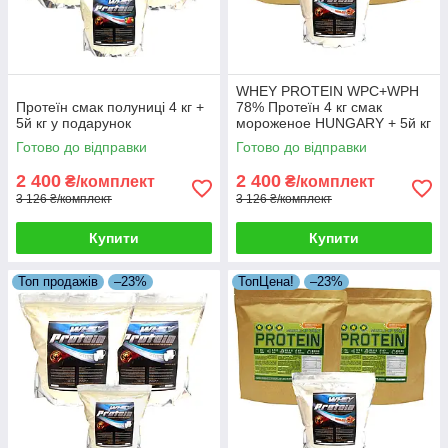
WHEY PROTEIN WPC+WPH
Протеїн смак полуниці 4 кг +
78% Протеїн 4 кг смак
5й кг у подарунок
мороженое HUNGARY + 5й кг
Протеїну в Подарунок!
Готово до відправки
Готово до відправки
2 400
2 400
₴/комплект
₴/комплект
3 126 ₴/комплект
3 126 ₴/комплект
Купити
Купити
Топ продажів
–23%
ТопЦена!
–23%