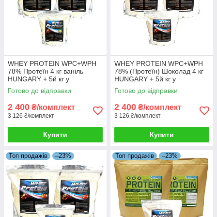
WHEY PROTEIN WPC+WPH
WHEY PROTEIN WPC+WPH
78% Протеїн 4 кг ваніль
78% (Протеїн) Шоколад 4 кг
HUNGARY + 5й кг у
HUNGARY + 5й кг у
Подарунок!
Подарунок!
Готово до відправки
Готово до відправки
2 400
2 400
₴/комплект
₴/комплект
3 126 ₴/комплект
3 126 ₴/комплект
Купити
Купити
Топ продажів
–23%
Топ продажів
–23%