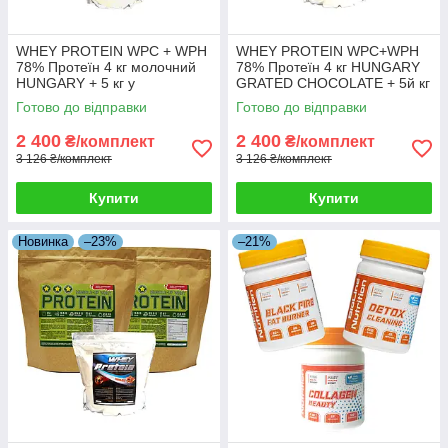
WHEY PROTEIN WPC + WPH
WHEY PROTEIN WPC+WPH
78% Протеїн 4 кг молочний
78% Протеїн 4 кг HUNGARY
HUNGARY + 5 кг у
GRATED CHOCOLATE + 5й кг
Подарунок!
у Подарунок!
Готово до відправки
Готово до відправки
2 400
2 400
₴/комплект
₴/комплект
3 126 ₴/комплект
3 126 ₴/комплект
Купити
Купити
Новинка
–23%
–21%