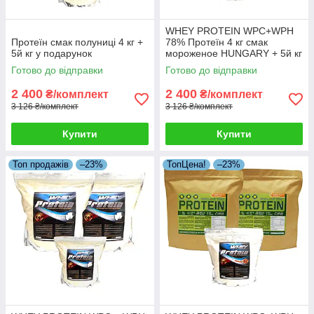
WHEY PROTEIN WPC+WPH
Протеїн смак полуниці 4 кг +
78% Протеїн 4 кг смак
5й кг у подарунок
мороженое HUNGARY + 5й кг
Протеїну в Подарунок!
Готово до відправки
Готово до відправки
2 400
2 400
₴/комплект
₴/комплект
3 126 ₴/комплект
3 126 ₴/комплект
Купити
Купити
Топ продажів
–23%
ТопЦена!
–23%