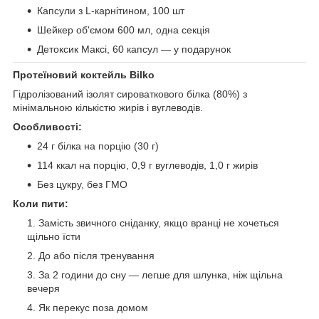
Капсули з L-карнітином, 100 шт
Шейкер об'ємом 600 мл, одна секція
Детоксик Максі, 60 капсул — у подарунок
Протеїновий коктейль Bilko
Гідролізований ізолят сироваткового білка (80%) з
мінімальною кількістю жирів і вуглеводів.
Особливості:
24 г білка на порцію (30 г)
114 ккал на порцію, 0,9 г вуглеводів, 1,0 г жирів
Без цукру, без ГМО
Коли пити:
Замість звичного сніданку, якщо вранці не хочеться
щільно їсти
До або після тренування
За 2 години до сну — легше для шлунка, ніж щільна
вечеря
Як перекус поза домом