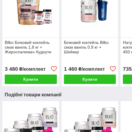
Bilko Білковий коктейль
Білковий коктейль Bilko
Нату
смак ваніль 1,8 кг +
смак ваніль 0,9 кг +
кокт
Жироспалювач Худнути
Шейкер
450 
Легко + Детоксік Максі
3 480
1 460
735
₴/комплект
₴/комплект
Купити
Купити
Подібні товари компанії