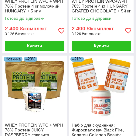
WHEY PROTEIN WPC + WPH
WHEY PROTEIN WPC+WPH
78% Протеїн 4 кг молочний
78% Протеїн 4 кг HUNGARY
HUNGARY + 5 кг у
GRATED CHOCOLATE + 5й кг
Подарунок!
у Подарунок!
Готово до відправки
Готово до відправки
2 400
2 400
₴/комплект
₴/комплект
3 126 ₴/комплект
3 126 ₴/комплект
Купити
Купити
Новинка
–23%
–21%
WHEY PROTEIN WPC + WPH
Набір для схуднення:
78% Протеїн JUICY
Жироспалювач Black Fire,
RASPBERRY соковита
Колаген Collagen Beauty +