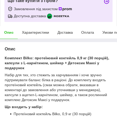
Що таке купити з Пром?
Замовлення під захистом
Доступна доставка
Опис
Характеристики
Доставка
Оплата
Умови п
Опис
Комплект Bilko: протеїновий коктейль 0,9 кг (30 порцій),
капсули з L-карнітином, шейкер + Детоксик Максі у
подарунок
Набір для тих, хто стежить за харчуванням і хоче зручно
підтримувати баланс білка в раціоні. До комплекту входять
протеїновий коктейль (смак можна обрати, вказавши в
коментарі до замовлення або уточнивши у менеджера),
капсули з ацетил-L-карнітином, шейкер, а також рослинний
комплекс Детоксик Максі у подарунок.
Що входить у набір:
Протеїновий коктейль Bilko, 0,9 кг (30 порцій)