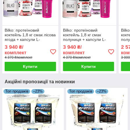
Bilko: протеїновий
Bilko: протеїновий
Bilk
коктейль 1,8 кг смак лісова
коктейль 1,8 кг смак
кокт
ягода + капсули L-
полуниця + капсули L-
полу
карнітин + Детоксик Максі
карнітин + Детоксик Максі
карн
3 940
3 940
2 5
₴/
₴/
у подарунок + шейкер
у подарунок + шейкер
Дето
комплект
комплект
ком
пода
4 370 ₴/комплект
4 370 ₴/комплект
3 000
Купити
Купити
Акційні пропозиції та новинки
Топ продажів
–23%
Топ продажів
–23%