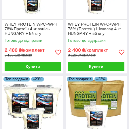
WHEY PROTEIN WPC+WPH
WHEY PROTEIN WPC+WPH
78% Протеїн 4 кг ваніль
78% (Протеїн) Шоколад 4 кг
HUNGARY + 5й кг у
HUNGARY + 5й кг у
Подарунок!
Подарунок!
Готово до відправки
Готово до відправки
2 400
2 400
₴/комплект
₴/комплект
3 126 ₴/комплект
3 126 ₴/комплект
Купити
Купити
Топ продажів
–23%
Топ продажів
–23%