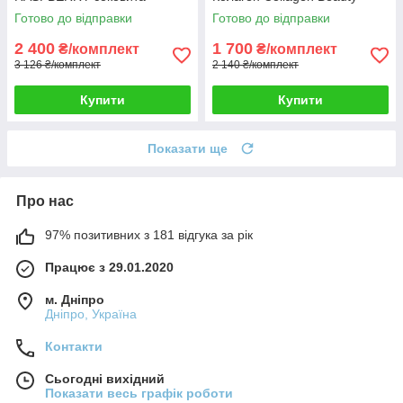
малина 4 кг HUNGARY + 5й
Детокс Detox Cleaning у
Готово до відправки
Готово до відправки
кг у Подарунок!
подарунок
2 400
1 700
₴/комплект
₴/комплект
3 126 ₴/комплект
2 140 ₴/комплект
Купити
Купити
Показати ще
Про нас
97% позитивних з 181 відгука за рік
Працює з 29.01.2020
м. Дніпро
Дніпро, Україна
Контакти
Сьогодні вихідний
Показати весь графік роботи