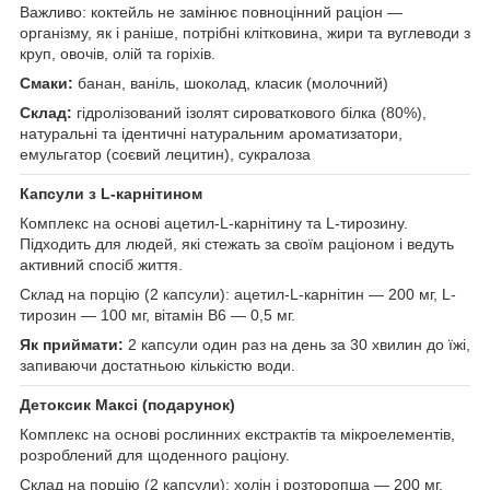
Важливо: коктейль не замінює повноцінний раціон —
організму, як і раніше, потрібні клітковина, жири та вуглеводи з
круп, овочів, олій та горіхів.
Смаки:
банан, ваніль, шоколад, класик (молочний)
Склад:
гідролізований ізолят сироваткового білка (80%),
натуральні та ідентичні натуральним ароматизатори,
емульгатор (соєвий лецитин), сукралоза
Капсули з L-карнітином
Комплекс на основі ацетил-L-карнітину та L-тирозину.
Підходить для людей, які стежать за своїм раціоном і ведуть
активний спосіб життя.
Склад на порцію (2 капсули): ацетил-L-карнітин — 200 мг, L-
тирозин — 100 мг, вітамін В6 — 0,5 мг.
Як приймати:
2 капсули один раз на день за 30 хвилин до їжі,
запиваючи достатньою кількістю води.
Детоксик Максі (подарунок)
Комплекс на основі рослинних екстрактів та мікроелементів,
розроблений для щоденного раціону.
Склад на порцію (2 капсули): холін і розторопша — 200 мг,