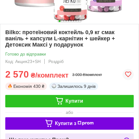
Bilko: протеїновий коктейль 0,9 кг смак
ваніль + капсули L-карнітин + шейкер +
Детоксик Максі у подарунок
Готово до відправки
Код: Акция23+SH
Роздріб
2 570
₴/комплект
3 000 ₴/комплект
Економія
430 ₴
Залишилось
9 днів
Купити
або
Купити з