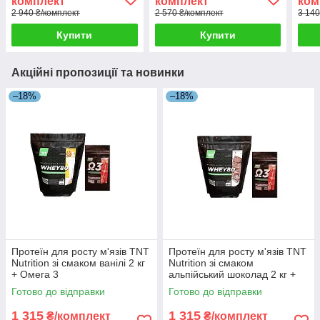
комплект
комплект
ком
2 940 ₴/комплект
2 570 ₴/комплект
3 140
Купити
Купити
Акційні пропозиції та новинки
–18%
–18%
Протеїн для росту м'язів TNT
Протеїн для росту м'язів TNT
Nutrition зі смаком ванілі 2 кг
Nutrition зі смаком
+ Омега 3
альпійський шоколад 2 кг +
Омега 3
Готово до відправки
Готово до відправки
1 315
1 315
₴/комплект
₴/комплект