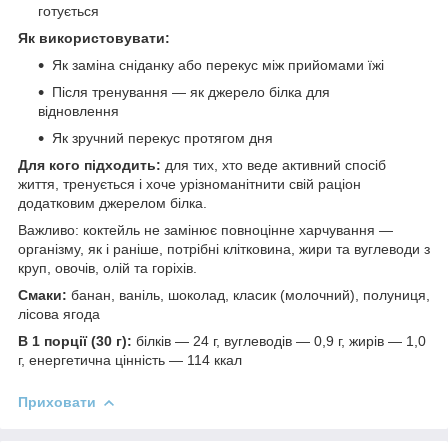
готується
Як використовувати:
Як заміна сніданку або перекус між прийомами їжі
Після тренування — як джерело білка для
відновлення
Як зручний перекус протягом дня
Для кого підходить:
для тих, хто веде активний спосіб
життя, тренується і хоче урізноманітнити свій раціон
додатковим джерелом білка.
Важливо: коктейль не замінює повноцінне харчування —
організму, як і раніше, потрібні клітковина, жири та вуглеводи з
круп, овочів, олій та горіхів.
Смаки:
банан, ваніль, шоколад, класик (молочний), полуниця,
лісова ягода
В 1 порції (30 г):
білків — 24 г, вуглеводів — 0,9 г, жирів — 1,0
г, енергетична цінність — 114 ккал
Приховати