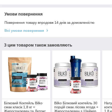
Умови повернення
Повернення товару впродовж 14 днів за домовленістю
Всі умови повернення
З цим товаром також замовляють
Білковий Коктейль Bilko
Bilko Білковий коктейль 30
Нату
смак класік 1,8 кг +
порцій смак лісова ягода +
кокт
Жироспалювач та Детокс
Жироспалювач + Шейкер
1,8 