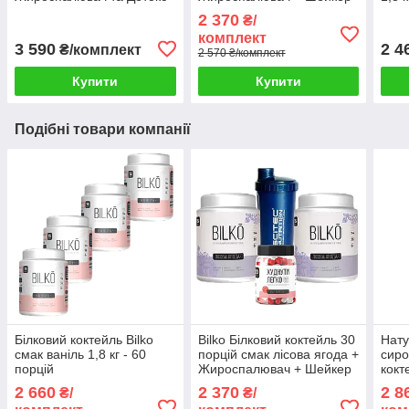
2 370
₴/
комплект
3 590
2 4
₴/комплект
2 570 ₴/комплект
Купити
Купити
Подібні товари компанії
Білковий коктейль Bilko
Bilko Білковий коктейль 30
Нат
смак ваніль 1,8 кг - 60
порцій смак лісова ягода +
сиро
порцій
Жироспалювач + Шейкер
кокт
1,8 к
2 660
2 370
2 8
₴/
₴/
шей