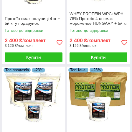
WHEY PROTEIN WPC+WPH
Протеїн смак полуниці 4 кг +
78% Протеїн 4 кг смак
5й кг у подарунок
мороженое HUNGARY + 5й кг
Протеїну в Подарунок!
Готово до відправки
Готово до відправки
2 400
2 400
₴/комплект
₴/комплект
3 126 ₴/комплект
3 126 ₴/комплект
Купити
Купити
Топ продажів
–23%
ТопЦена!
–23%