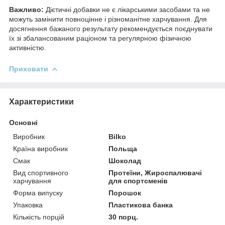
Важливо:
Дієтичні добавки не є лікарськими засобами та не
можуть замінити повноцінне і різноманітне харчування. Для
досягнення бажаного результату рекомендується поєднувати
їх зі збалансованим раціоном та регулярною фізичною
активністю.
Приховати
Характеристики
Основні
Виробник
Bilko
Країна виробник
Польща
Смак
Шоколад
Вид спортивного
Протеїни, Жироспалювачі
харчування
для спортсменів
Форма випуску
Порошок
Упаковка
Пластикова банка
Кількість порцій
30 порц.