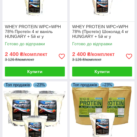
WHEY PROTEIN WPC+WPH
WHEY PROTEIN WPC+WPH
78% Протеїн 4 кг ваніль
78% (Протеїн) Шоколад 4 кг
HUNGARY + 5й кг у
HUNGARY + 5й кг у
Подарунок!
Подарунок!
Готово до відправки
Готово до відправки
2 400
2 400
₴/комплект
₴/комплект
3 126 ₴/комплект
3 126 ₴/комплект
Купити
Купити
Топ продажів
–23%
Топ продажів
–23%