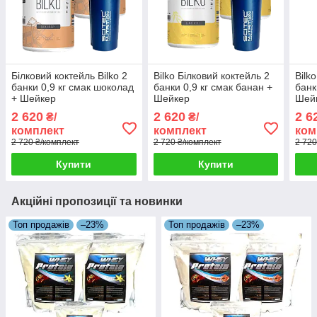
Білковий коктейль Bilko 2
Bilko Білковий коктейль 2
Bilk
банки 0,9 кг смак шоколад
банки 0,9 кг смак банан +
банк
+ Шейкер
Шейкер
Шей
2 620
2 620
2 6
₴/
₴/
комплект
комплект
ком
2 720 ₴/комплект
2 720 ₴/комплект
2 720
Купити
Купити
Акційні пропозиції та новинки
Топ продажів
–23%
Топ продажів
–23%