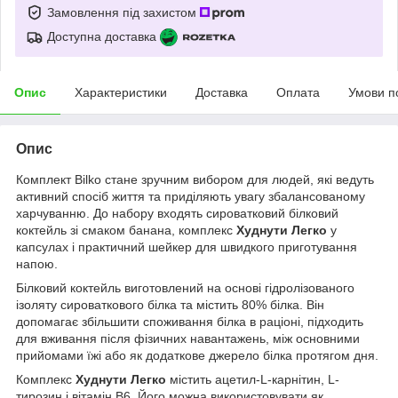
Замовлення під захистом
Доступна доставка
Опис
Характеристики
Доставка
Оплата
Умови п
Опис
Комплект Bilko стане зручним вибором для людей, які ведуть
активний спосіб життя та приділяють увагу збалансованому
харчуванню. До набору входять сироватковий білковий
коктейль зі смаком банана, комплекс
Худнути Легко
у
капсулах і практичний шейкер для швидкого приготування
напою.
Білковий коктейль виготовлений на основі гідролізованого
ізоляту сироваткового білка та містить 80% білка. Він
допомагає збільшити споживання білка в раціоні, підходить
для вживання після фізичних навантажень, між основними
прийомами їжі або як додаткове джерело білка протягом дня.
Комплекс
Худнути Легко
містить ацетил-L-карнітин, L-
тирозин і вітамін B6. Його можна використовувати як