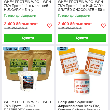
WHEY PROTEIN WPC + WPH
WHEY PROTEIN WPC+WPH
78% Протеїн 4 кг молочний
78% Протеїн 4 кг HUNGARY
HUNGARY + 5 кг у
GRATED CHOCOLATE + 5й кг
Подарунок!
у Подарунок!
Готово до відправки
Готово до відправки
2 400
2 400
₴/комплект
₴/комплект
3 126 ₴/комплект
3 126 ₴/комплект
Купити
Купити
Новинка
–23%
–21%
WHEY PROTEIN WPC + WPH
Набір для схуднення:
78% Протеїн JUICY
Жироспалювач Black Fire,
RASPBERRY соковита
Колаген Collagen Beauty +