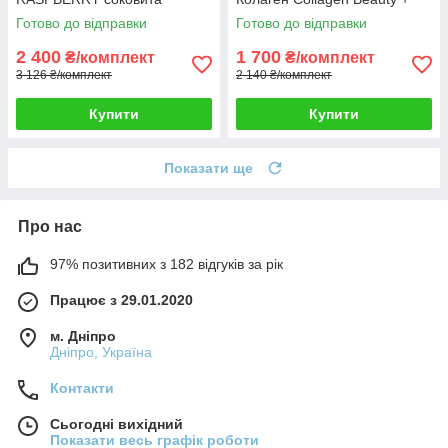
малина 4 кг HUNGARY + 5й
Детокс Detox Cleaning у
Готово до відправки
Готово до відправки
кг у Подарунок!
подарунок
2 400
1 700
₴/комплект
₴/комплект
3 126 ₴/комплект
2 140 ₴/комплект
Купити
Купити
Показати ще
Про нас
97% позитивних з 182 відгуків за рік
Працює з 29.01.2020
м. Дніпро
Дніпро, Україна
Контакти
Сьогодні вихідний
Показати весь графік роботи