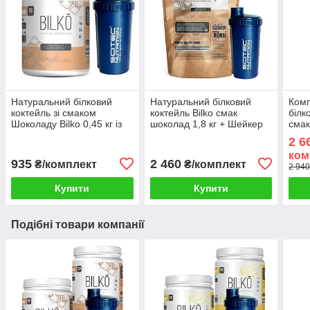
Натуральний білковий
Натуральний білковий
Комп
коктейль зі смаком
коктейль Bilko смак
білк
Шоколаду Bilko 0,45 кг із
шоколад 1,8 кг + Шейкер
смак
шейкером
2 6
ком
935
2 460
₴/комплект
₴/комплект
2 940
Купити
Купити
Подібні товари компанії