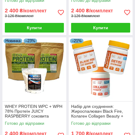
Готово до відправки
Готово до відправки
2 400
2 400
₴/комплект
₴/комплект
3 126 ₴/комплект
3 126 ₴/комплект
Купити
Купити
Новинка
–23%
–21%
WHEY PROTEIN WPC + WPH
Набір для схуднення:
78% Протеїн JUICY
Жироспалювач Black Fire,
RASPBERRY соковита
Колаген Collagen Beauty +
малина 4 кг HUNGARY + 5й
Детокс Detox Cleaning у
Готово до відправки
Готово до відправки
кг у Подарунок!
подарунок
2 400
1 700
₴/комплект
₴/комплект