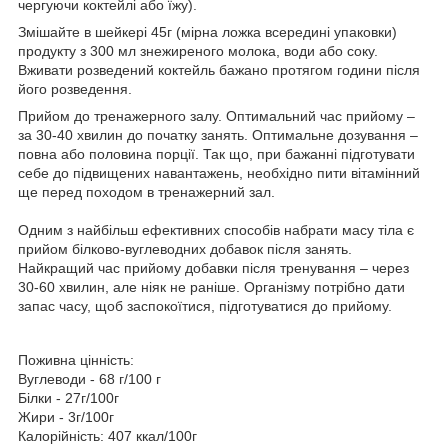
чергуючи коктейлі або їжу).
Змішайте в шейкері 45г (мірна ложка всередині упаковки)
продукту з 300 мл знежиреного молока, води або соку.
Вживати розведений коктейль бажано протягом години після
його розведення.
Прийом до тренажерного залу. Оптимальний час прийому –
за 30-40 хвилин до початку занять. Оптимальне дозування –
повна або половина порції. Так що, при бажанні підготувати
себе до підвищених навантажень, необхідно пити вітамінний
ще перед походом в тренажерний зал.
Одним з найбільш ефективних способів набрати масу тіла є
прийом білково-вуглеводних добавок після занять.
Найкращий час прийому добавки після тренування – через
30-60 хвилин, але ніяк не раніше. Організму потрібно дати
запас часу, щоб заспокоїтися, підготуватися до прийому.
Поживна цінність:
Вуглеводи - 68 г/100 г
Білки - 27г/100г
Жири - 3г/100г
Калорійність: 407 ккал/100г