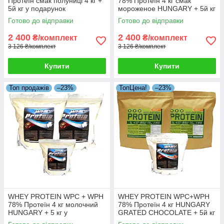
Протеїн смак полуниці 4 кг +
78% Протеїн 4 кг смак
5й кг у подарунок
мороженое HUNGARY + 5й кг
Протеїну в Подарунок!
Готово до відправки
Готово до відправки
2 400
2 400
₴/комплект
₴/комплект
3 126 ₴/комплект
3 126 ₴/комплект
Купити
Купити
Топ продажів
–23%
ТопЦена!
–23%
WHEY PROTEIN WPC + WPH
WHEY PROTEIN WPC+WPH
78% Протеїн 4 кг молочний
78% Протеїн 4 кг HUNGARY
HUNGARY + 5 кг у
GRATED CHOCOLATE + 5й кг
Подарунок!
у Подарунок!