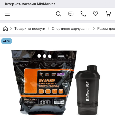
Інтернет-магазин MixMarket
Товари та послуги
Спортивне харчування
Разом де
–6%