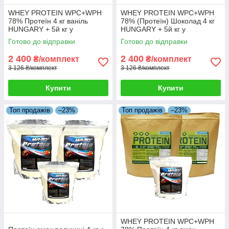
WHEY PROTEIN WPC+WPH
WHEY PROTEIN WPC+WPH
78% Протеїн 4 кг ваніль
78% (Протеїн) Шоколад 4 кг
HUNGARY + 5й кг у
HUNGARY + 5й кг у
Подарунок!
Подарунок!
Готово до відправки
Готово до відправки
2 400
2 400
₴/комплект
₴/комплект
3 126 ₴/комплект
3 126 ₴/комплект
Купити
Купити
Топ продажів
–23%
Топ продажів
–23%
WHEY PROTEIN WPC+WPH