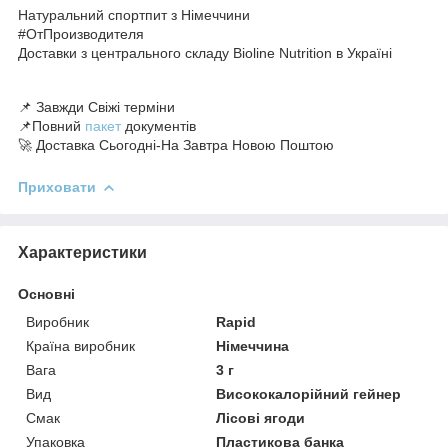
Натуральний спортпит з Німеччини
#ОтПроизводителя
Доставки з центрального складу Bioline Nutrition в Україні
📌 Завжди Свіжі терміни
📌Повний
пакет
документів
🚀 Доставка Сьогодні-На Завтра Новою Поштою
Приховати
Характеристики
Основні
Виробник
Rapid
Країна виробник
Німеччина
Вага
3 г
Вид
Висококалорійний гейнер
Смак
Лісові ягоди
Упаковка
Пластикова банка