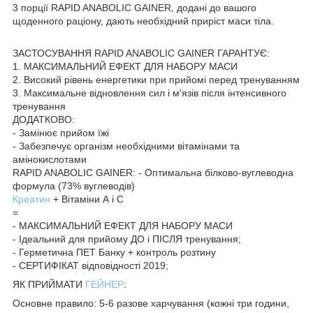
3 порції RAPID ANABOLIC GAINER, додані до вашого
щоденного раціону, дають необхідний приріст маси тіла.
ЗАСТОСУВАННЯ RAPID ANABOLIC GAINER ГАРАНТУЄ:
1. МАКСИМАЛЬНИЙ ЕФЕКТ ДЛЯ НАБОРУ МАСИ
2. Високий рівень енергетики при прийомі перед тренуванням
3. Максимальне відновлення сил і м'язів після інтенсивного
тренування
ДОДАТКОВО:
- Замінює прийом їжі
- Забезпечує організм необхідними вітамінами та
амінокислотами
RAPID ANABOLIC GAINER: - Оптимальна білково-вуглеводна
формула (73% вуглеводів)
Креатин
+ Вітаміни А і С
=
- МАКСИМАЛЬНИЙ ЕФЕКТ ДЛЯ НАБОРУ МАСИ
- Ідеальний для прийому ДО і ПІСЛЯ тренування;
- Герметична ПЕТ Банку + контроль розтину
- СЕРТИФІКАТ відповідності 2019;
ЯК ПРИЙМАТИ
ГЕЙНЕР
:
Основне правило: 5-6 разове харчування (кожні три години,