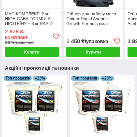
МАС-КОМПЛЕКТ: 2 кг
Гейнер для набору маси
Гейн
HIGH GABA FORMULA
Gainer Rapid Anabolic
маси
ПРОТЕЇНУ + 3 кг RAPID
Growth Formula смак
Anab
ANABOLIC GAINER +
темний шоколад 3 кг Bio
смак
2 878
₴/
Шейкер
Line
BioLi
комплект
1 450
1 8
₴/упаковка
3 078 ₴/комплект
Купити
Купити
Акційні пропозиції та новинки
Топ продажів
–23%
Топ продажів
–23%