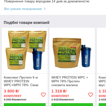
Повернення товару впродовж 14 днів за домовленістю
Всі умови повернення
Подібні товари компанії
Комплект Протеїн 6 кг
WHEY PROTEIN WPC +
Ком
WHEY PROTEIN
WPH 78% Протеїн
WPC
WPC+WPH 78%. Смак
соковита малина
вку
Крем брюле + шейкер у
HUNGARY 2 кг + Шейкер
2 кг
3 800
1 318
1 3
₴/
₴/
подарунок
комплект
комплект
ком
4 340 ₴/комплект
1 418 ₴/комплект
1 418