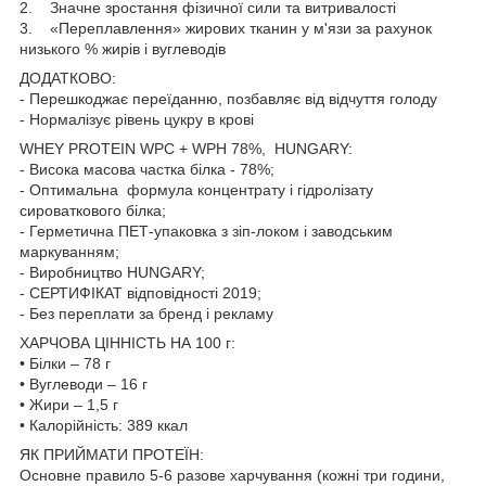
2. Значне зростання фізичної сили та витривалості
3. «Переплавлення» жирових тканин у м'язи за рахунок
низького % жирів і вуглеводів
ДОДАТКОВО:
- Перешкоджає переїданню, позбавляє від відчуття голоду
- Нормалізує рівень цукру в крові
WHEY PROTEIN WPC + WPH 78%, HUNGARY:
- Висока масова частка білка - 78%;
- Оптимальна формула концентрату і гідролізату
сироваткового білка;
- Герметична ПЕТ-упаковка з зіп-локом і заводським
маркуванням;
- Виробництво HUNGARY;
- СЕРТИФІКАТ відповідності 2019;
- Без переплати за бренд і рекламу
ХАРЧОВА ЦІННІСТЬ НА 100 г:
• Білки – 78 г
• Вуглеводи – 16 г
• Жири – 1,5 г
• Калорійність: 389 ккал
ЯК ПРИЙМАТИ ПРОТЕЇН:
Основне правило 5-6 разове харчування (кожні три години,