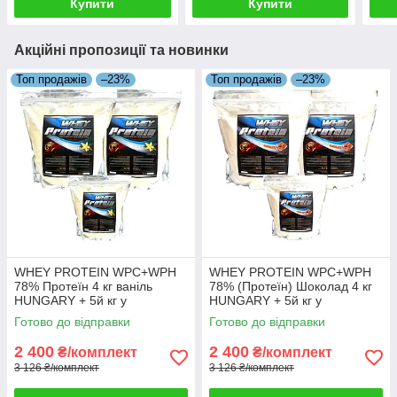
Купити
Купити
Акційні пропозиції та новинки
Топ продажів
–23%
Топ продажів
–23%
WHEY PROTEIN WPC+WPH
WHEY PROTEIN WPC+WPH
78% Протеїн 4 кг ваніль
78% (Протеїн) Шоколад 4 кг
HUNGARY + 5й кг у
HUNGARY + 5й кг у
Подарунок!
Подарунок!
Готово до відправки
Готово до відправки
2 400
2 400
₴/комплект
₴/комплект
3 126 ₴/комплект
3 126 ₴/комплект