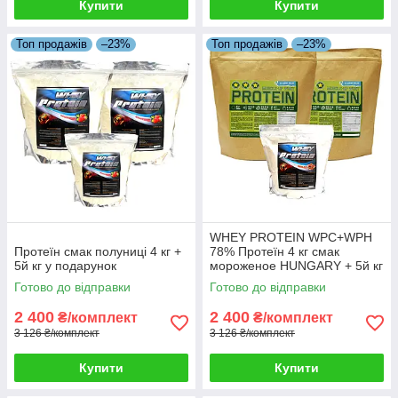
Купити
Купити
Топ продажів
–23%
Топ продажів
–23%
WHEY PROTEIN WPC+WPH
Протеїн смак полуниці 4 кг +
78% Протеїн 4 кг смак
5й кг у подарунок
мороженое HUNGARY + 5й кг
Протеїну в Подарунок!
Готово до відправки
Готово до відправки
2 400
2 400
₴/комплект
₴/комплект
3 126 ₴/комплект
3 126 ₴/комплект
Купити
Купити