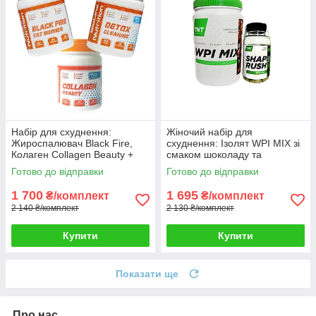
Набір для схуднення:
Жіночий набір для
Жироспалювач Black Fire,
схуднення: Ізолят WPI MIX зі
Колаген Collagen Beauty +
смаком шоколаду та
Детокс Detox Cleaning у
жироспалювач Shape Rush
Готово до відправки
Готово до відправки
подарунок
TNT Nutrition
1 700
1 695
₴/комплект
₴/комплект
2 140 ₴/комплект
2 130 ₴/комплект
Купити
Купити
Показати ще
Про нас