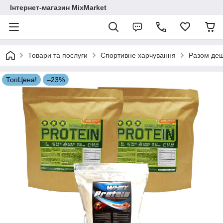
Інтернет-магазин MixMarket
Товари та послуги
Спортивне харчування
Разом де
ТопЦена!
–23%