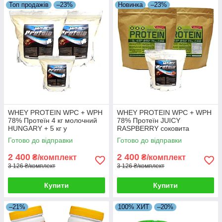
Топ продажів
–23%
Новинка
–23%
WHEY PROTEIN WPC + WPH
WHEY PROTEIN WPC + WPH
78% Протеїн 4 кг молочний
78% Протеїн JUICY
HUNGARY + 5 кг у
RASPBERRY соковита
Подарунок!
малина 4 кг HUNGARY + 5й
Готово до відправки
Готово до відправки
кг у Подарунок!
2 400
2 400
₴/комплект
₴/комплект
3 126 ₴/комплект
3 126 ₴/комплект
Купити
Купити
–21%
100% ХИТ
–20%