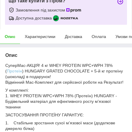
Що таке купити з Пром?
Замовлення під захистом
Доступна доставка
Опис
Характеристики
Доставка
Оплата
Умови п
Опис
СуперМас-АКЦІЯ! 4 кг WHEY PROTEIN WPC+WPH 78%
(
Протеїн
) HUNGARY GRATED CHOCOLATE + 5-й кг протеїну
(шоколад) в подарунок!
Відмінний Мас-Комплект для серйозної роботи на Результат!
У комплекті:
1. WHEY PROTEIN WPC+WPH 78% (Протеїн) HUNGARY -
Будівельний матеріал для ефективного росту м'язової
тканини
ЗАСТОСУВАННЯ ПРОТЕЇНУ ГАРАНТУЄ:
1. Стабільне зростання сухої м'язової маси (додаткове
джерело білка)