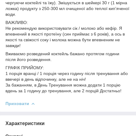
чергуючи коктейлі та їжу). Змішується в шейкері 30 г (1 мірна
ложка) продукту з 250-300 мл очищеної або теплої кип'яченої
води.
ВАЖЛИВО:
Не рекомендую використовувати сік / молоко або кефір. Я
впевнений в якості протеїну (син приймає з 6 років), а ось в
якості та свіжості соку і молока можна бути впевненим не
завжди!
Вживаємо розведений коктейль бажано протягом години
після його розведення.
ГРАФІК ПРИЙОМУ:
1 порція вранці / 1 порція через годину після тренування або
ввечері в день відпочинку, але не на ніч!
За бажанням, в День Тренування можна додати 1 порцію
вдень за 1 годину до тренування, але 2 порцій Достатньо!
Приховати
Характеристики
Основні