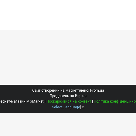
Сайт створений на маркетплейсі
Prom.ua
Продавець на Bigl.ua
Інтернет-магазин MixMarket |
Поскаржитися на контент
|
Політика конфіденційно
Select Language
▼