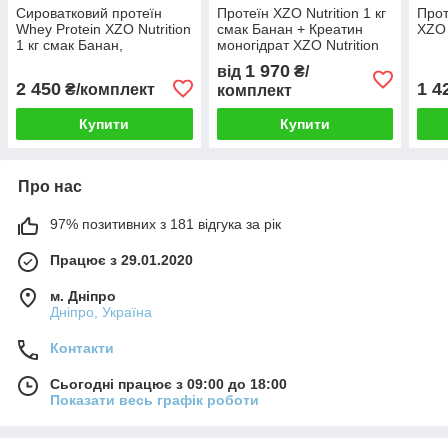
Сироватковий протеїн
Протеїн XZO Nutrition 1 кг
Прот
Whey Protein XZO Nutrition
смак Банан + Креатин
XZO 
1 кг смак Банан,
моногідрат XZO Nutrition
Амінокислоти BCAA 2:1:1
0,3 кг
1 970
від
₴/
0,5 кг, Шейкер
2 450
1 4
₴/комплект
комплект
Купити
Купити
Про нас
97% позитивних з 181 відгука за рік
Працює з 29.01.2020
м. Дніпро
Дніпро, Україна
Контакти
Сьогодні працює з 09:00 до 18:00
Показати весь графік роботи