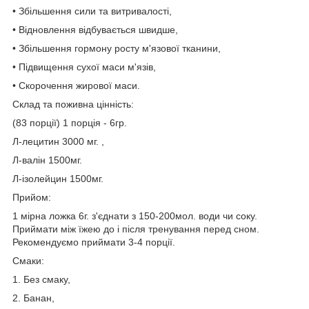
• Збільшення сили та витривалості,
• Відновлення відбувається швидше,
• Збільшення гормону росту м'язової тканини,
• Підвищення сухої маси м'язів,
• Скорочення жирової маси.
Склад та поживна цінність:
(83 порції) 1 порція - 6гр.
Л-лецитин 3000 мг. ,
Л-валін 1500мг.
Л-ізолейцин 1500мг.
Прийом:
1 мірна ложка 6г. з'єднати з 150-200мол. води чи соку.
Приймати між їжею до і після тренування перед сном.
Рекомендуємо приймати 3-4 порції.
Смаки:
1. Без смаку,
2. Банан,