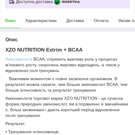
Доступна доставка
Опис
Характеристики
Доставка
Оплата
Умови п
Опис
XZO NUTRITION Extrim + BCAA
Амінокислота
ВСАА, сприяють важливу роль у процесах
м'язового росту, скорочень жирових відкладень, а також у
відновленні полі тренувань.
Важливим моментом є повне засвоєння організмом. В
результаті можна сказати, чим більше амінокислот ВСАА, тим
більше інтенсивність та результат тренування.
Амінокислоти торгової марки XZO NUTRITION - це сучасна
форма природних амінокислот, які в порівнянні зі звичайними
є, більш засвоювані і дають коротший період відновлення
після тренування.
Результат:
• Тренування інтенсивніше,