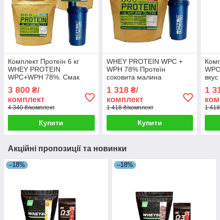
Комплект Протеїн 6 кг
WHEY PROTEIN WPC +
Ком
WHEY PROTEIN
WPH 78% Протеїн
WPC
WPC+WPH 78%. Смак
соковита малина
вку
Крем брюле + шейкер у
HUNGARY 2 кг + Шейкер
2 кг
3 800
1 318
1 3
₴/
₴/
подарунок
комплект
комплект
ком
4 340 ₴/комплект
1 418 ₴/комплект
1 418
Купити
Купити
Акційні пропозиції та новинки
–18%
–18%