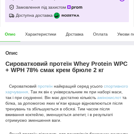
Замовлення під захистом
Доступна доставка
Опис
Характеристики
Доставка
Оплата
Умови п
Опис
Сироватковий протеїн Whey Protein WPC
+ WPH 78% смак крем брюле 2 кг
Сироватковий
протеїн
найкращий серед усього
спортивного
харчування
. Так як він є універсальним як при наборі маси,
так і при схудненні. Він має достатню кількість
амінокислот
та
білка, за допомогою яких м'язи краще відновлюються після
тренувань та збільшуються в обсязі. Тим часом після
вживання коктейлю, зменшується апетит, і в результаті
отримуємо зменшення ваги.