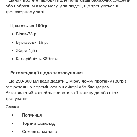
Даний протеїн підходить для початківців бажаючих схуднути
або набрати м'язову масу, для людей, що тренуються в
тренажерному залі.
Цінність на 100гр:
Білки-78 р.
Вуглеводи-16 р.
Жири-1,5 г.
Калорійність-389ккал.
Рекомендації щодо застосування:
До 250-300 мл води додати 1 мірну ложку протеїну (30гр.)
все ретельно перемішати в шейкері або блендером.
Виготовлений коктейль вживати за 1 годину до або після
тренування.
Смаки:
Полуниця
Тертий шоколад
Соковита малина