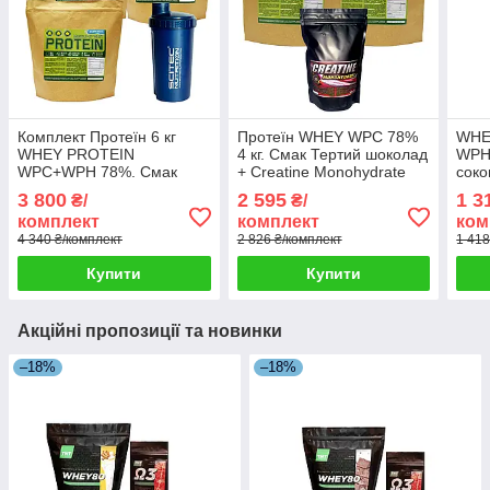
Комплект Протеїн 6 кг
Протеїн WHEY WPC 78%
WHE
WHEY PROTEIN
4 кг. Смак Тертий шоколад
WPH
WPC+WPH 78%. Смак
+ Creatine Monohydrate
соко
Крем брюле + шейкер у
300 г
HUN
3 800
2 595
1 3
₴/
₴/
подарунок
комплект
комплект
ком
4 340 ₴/комплект
2 826 ₴/комплект
1 418
Купити
Купити
Акційні пропозиції та новинки
–18%
–18%