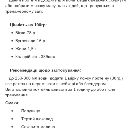
Даний протеїн підходить для початківців бажаючих схуднути
або набрати м'язову масу, для людей, що тренуються в
тренажерному залі.
Цінність на 100гр:
Білки-78 р.
Вуглеводи-16 р.
Жири-1,5 г.
Калорійність-389ккал.
Рекомендації щодо застосування:
До 250-300 мл води додати 1 мірну ложку протеїну (30гр.)
все ретельно перемішати в шейкері або блендером.
Виготовлений коктейль вживати за 1 годину до або після
тренування.
Смаки:
Полуниця
Тертий шоколад
Соковита малина