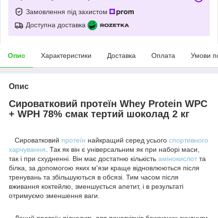
Замовлення під захистом
Доступна доставка
Опис
Характеристики
Доставка
Оплата
Умови п
Опис
Сироватковий протеїн Whey Protein WPC
+ WPH 78% смак тертий шоколад 2 кг
Сироватковий
протеїн
найкращий серед усього
спортивного
харчування
. Так як він є універсальним як при наборі маси,
так і при схудненні. Він має достатню кількість
амінокислот
та
білка, за допомогою яких м'язи краще відновлюються після
тренувань та збільшуються в обсязі. Тим часом після
вживання коктейлю, зменшується апетит, і в результаті
отримуємо зменшення ваги.