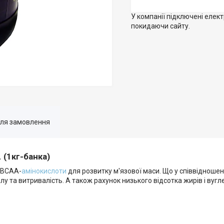
У компанії підключені елек
покидаючи сайту.
для замовлення
 (1кг-банка)
. ВСАА-
амінокислоти
для розвитку м'язової маси. Що у співвідношен
лу та витривалість. А також рахунок низького відсотка жирів і вуг