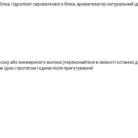
білка, гідролізат сироваткового білка, ароматизатор натуральний 
, соку або знежиреного молока (переконайтеся в свіжості останніх д
іж їдою і протягом години після приготування!