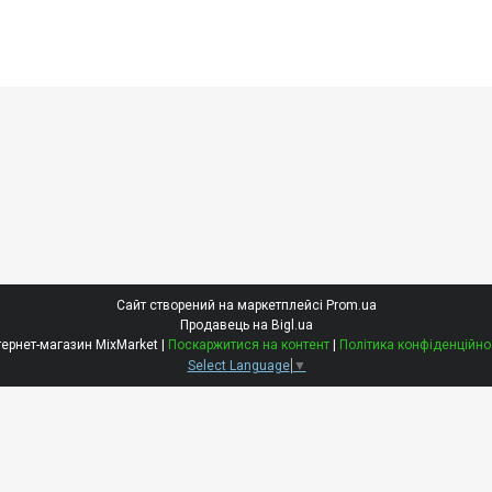
Сайт створений на маркетплейсі
Prom.ua
Продавець на Bigl.ua
Інтернет-магазин MixMarket |
Поскаржитися на контент
|
Політика конфіденційно
Select Language
▼