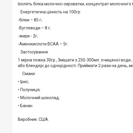
Ізолять білка молочної сироватки, концентрат молочного 
Енергетична цінність на 100гр:
-білки – 85 г;
-Вуглеводи – 8 г;
-жири - 2г;
-Амінокислоти BCAA – 5г.
Застосування:
1 мірна ложка 30гр., Змішати з 250-300мл. очищеної води 
або блендері до однорідності. Приймати 2 рази на день, м
Смаки:
• Ірис;
• Полуниця;
• Молочний шоколад;
• Банан.
Виробник: США.