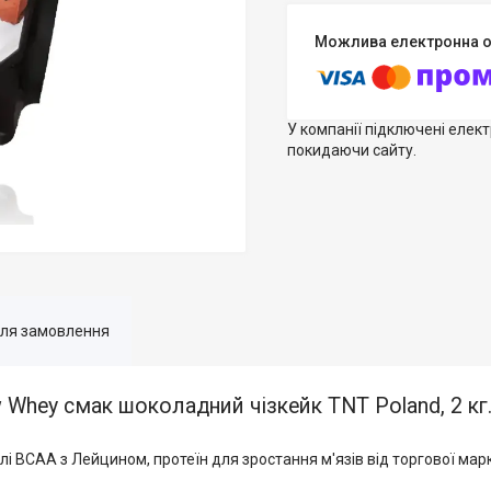
У компанії підключені елек
покидаючи сайту.
для замовлення
 Whey смак шоколадний чізкейк TNT Poland, 2 кг
і BCAA з Лейцином, протеїн для зростання м'язів від торгової ма