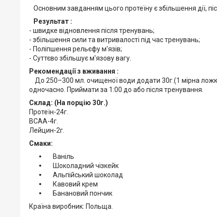
Основним завданням цього протеїну є збільшення дії, піс
Результат :
- швидке відновлення після тренувань;
- збільшення сили та витривалості під час тренувань;
- Поліпшення рельєфу м'язів;
- Суттєво збільшує м'язову вагу.
Рекомендації з вживання :
До 250–300 мл. очищеної води додати 30г.(1 мірна ложка
одночасно. Приймати за 1:00 до або після тренування.
Склад: (На порцію 30г.)
Протеїн-24г.
ВСАА-4г.
Лейцин-2г.
Смаки:
Ваніль
Шоколадний чізкейк
Альпійський шоколад
Кавовий крем
Банановий пончик
Країна виробник: Польща.