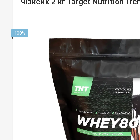
чізкейк 2 кг Target Nutrition Tre
100%