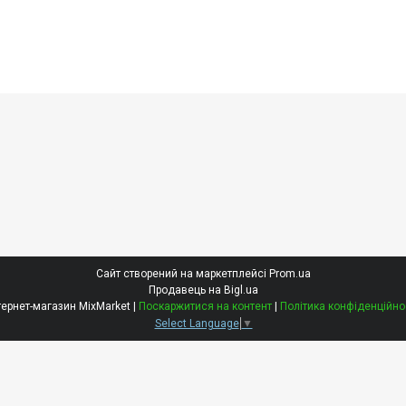
Сайт створений на маркетплейсі
Prom.ua
Продавець на Bigl.ua
Інтернет-магазин MixMarket |
Поскаржитися на контент
|
Політика конфіденційно
Select Language
▼