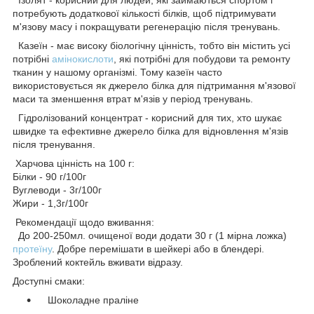
Ізолят - корисний для людей, які займаються спортом і
потребують додаткової кількості білків, щоб підтримувати
м'язову масу і покращувати регенерацію після тренувань.
Казеїн - має високу біологічну цінність, тобто він містить усі
потрібні
амінокислоти
, які потрібні для побудови та ремонту
тканин у нашому організмі. Тому казеїн часто
використовується як джерело білка для підтримання м'язової
маси та зменшення втрат м'язів у період тренувань.
Гідролізований концентрат - корисний для тих, хто шукає
швидке та ефективне джерело білка для відновлення м'язів
після тренування.
Харчова цінність на 100 г:
Білки - 90 г/100г
Вуглеводи - 3г/100г
Жири - 1,3г/100г
Рекомендації щодо вживання:
До 200-250мл. очищеної води додати 30 г (1 мірна ложка)
протеїну
. Добре перемішати в шейкері або в блендері.
Зроблений коктейль вживати відразу.
Доступні смаки:
Шоколадне праліне