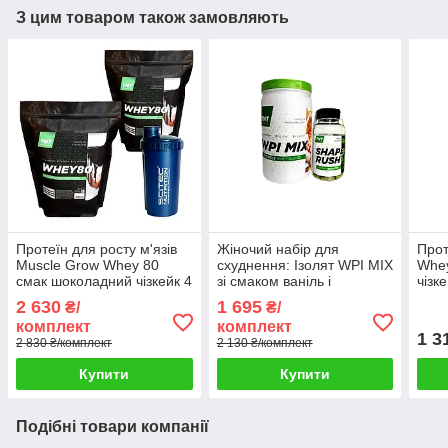
З цим товаром також замовляють
Протеїн для росту м'язів
Жіночий набір для
Прот
Muscle Grow Whey 80
схуднення: Ізолят WPI MIX
Whey
смак шоколадний чізкейк 4
зі смаком ваніль і
чізке
кг Шейкер у подарунок
жироспалювач Shape
Tren
2 630
1 695
₴/
₴/
Rush TNT Nutrition
комплект
комплект
1 3
2 830 ₴/комплект
2 130 ₴/комплект
Купити
Купити
Подібні товари компанії