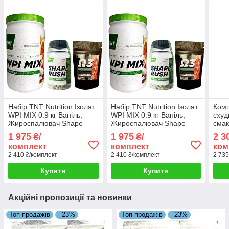
Набір TNT Nutrition Ізолят
Набір TNT Nutrition Ізолят
Комп
WPI MIX 0.9 кг Ваніль,
WPI MIX 0.9 кг Ваніль,
схуд
Жироспалювач Shape
Жироспалювач Shape
смак
Rush, Омега 3
Rush, Омега 3
жир
1 975
1 975
2 3
₴/
₴/
Rush
комплект
комплект
ком
MSM
2 410 ₴/комплект
2 410 ₴/комплект
2 735
Купити
Купити
Акційні пропозиції та новинки
Топ продажів
–23%
Топ продажів
–23%