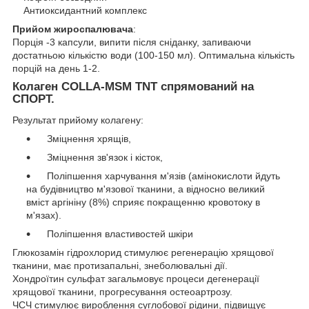
Антиоксидантний комплекс
Прийом жироспалювача
:
Порція -3 капсули, випити після сніданку, запиваючи
достатньою кількістю води (100-150 мл). Оптимальна кількість
порцій на день 1-2.
Колаген COLLA-MSM TNT спрямований на
СПОРТ.
Результат прийому колагену:
Зміцнення хрящів,
Зміцнення зв'язок і кісток,
Поліпшення харчування м'язів (амінокислоти йдуть
на будівництво м'язової тканини, а відносно великий
вміст аргініну (8%) сприяє покращенню кровотоку в
м'язах).
Поліпшення властивостей шкіри
Глюкозамін гідрохлорид стимулює регенерацію хрящової
тканини, має протизапальні, знеболювальні дії.
Хондроїтин сульфат загальмовує процеси дегенерації
хрящової тканини, прогресування остеоартрозу.
ЧСЧ стимулює вироблення суглобової рідини, підвищує