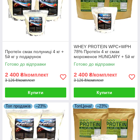
WHEY PROTEIN WPC+WPH
Протеїн смак полуниці 4 кг +
78% Протеїн 4 кг смак
5й кг у подарунок
мороженое HUNGARY + 5й кг
Протеїну в Подарунок!
Готово до відправки
Готово до відправки
2 400
2 400
₴/комплект
₴/комплект
3 126 ₴/комплект
3 126 ₴/комплект
Купити
Купити
Топ продажів
–23%
ТопЦена!
–23%