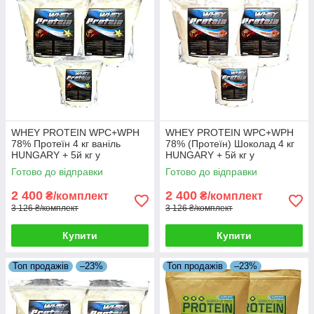
WHEY PROTEIN WPC+WPH
WHEY PROTEIN WPC+WPH
78% Протеїн 4 кг ваніль
78% (Протеїн) Шоколад 4 кг
HUNGARY + 5й кг у
HUNGARY + 5й кг у
Подарунок!
Подарунок!
Готово до відправки
Готово до відправки
2 400
2 400
₴/комплект
₴/комплект
3 126 ₴/комплект
3 126 ₴/комплект
Купити
Купити
Топ продажів
–23%
Топ продажів
–23%