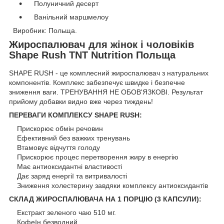
Полуничний десерт
Ванільний маршмелоу
Виробник: Польща.
Жироспалювач для жінок і чоловіків
Shape Rush TNT Nutrition Польща
SHAPE RUSH - це комплесний жироспалювач з натуральних
компонентів. Комплекс забезпечує швидке і безпечне
зниження ваги. ТРЕНУВАННЯ НЕ ОБОВ'ЯЗКОВІ. Результат
прийому добавки видно вже через тиждень!
ПЕРЕВАГИ КОМПЛЕКСУ SHAPE RUSH:
Прискорює обмін речовин
Ефективний без важких тренувань
Втамовує відчуття голоду
Прискорює процес перетворення жиру в енергію
Має антиоксидантні властивості
Дає заряд енергії та витривалості
Зниження холестерину завдяки комплексу антиоксидантів
СКЛАД ЖИРОСПАЛЮВАЧА НА 1 ПОРЦІЮ (3 КАПСУЛИ):
Екстракт зеленого чаю 510 мг.
Кофеїн безводний