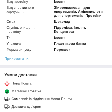
Вид протеїну
Ізолят
Вид спортивного
Жироспалювачі для
харчування
спортсменів, Амінокислоти
для спортсменів, Протеїни
Смак
Шоколад
Ступінь очищення
Гідролізат, Ізолят,
протеїну
Концентрат
Тип
ізолят
Упаковка
Пластикова банка
Форма випуску
Порошок
Приховати
Умови доставки
Нова Пошта
Магазини Rozetka
Самовивіз із відділення Нової Пошти
Доставка кур'єром