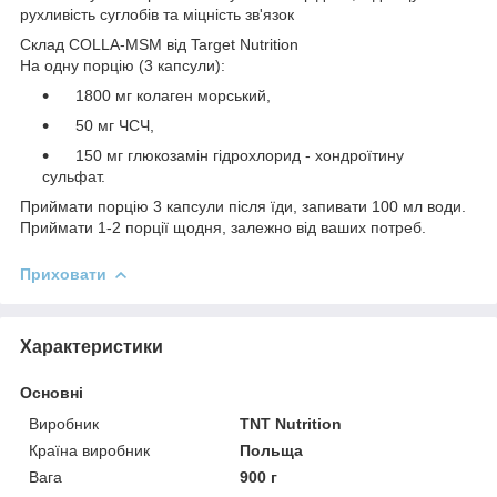
рухливість суглобів та міцність зв'язок
Склад COLLA-MSM від Target Nutrition
На одну порцію (3 капсули):
1800 мг колаген морський,
50 мг ЧСЧ,
150 мг глюкозамін гідрохлорид - хондроїтину
сульфат.
Приймати порцію 3 капсули після їди, запивати 100 мл води.
Приймати 1-2 порції щодня, залежно від ваших потреб.
Приховати
Характеристики
Основні
Виробник
TNT Nutrition
Країна виробник
Польща
Вага
900 г