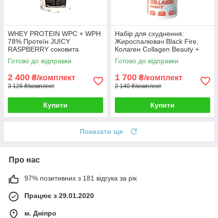
WHEY PROTEIN WPC + WPH
Набір для схуднення:
78% Протеїн JUICY
Жироспалювач Black Fire,
RASPBERRY соковита
Колаген Collagen Beauty +
малина 4 кг HUNGARY + 5й
Детокс Detox Cleaning у
Готово до відправки
Готово до відправки
кг у Подарунок!
подарунок
2 400
1 700
₴/комплект
₴/комплект
3 126 ₴/комплект
2 140 ₴/комплект
Купити
Купити
Показати ще
Про нас
97% позитивних з 181 відгука за рік
Працює з 29.01.2020
м. Дніпро