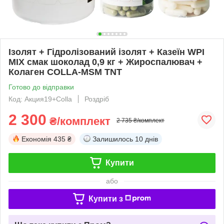
Ізолят + Гідролізований ізолят + Казеїн WPI
MIX смак шоколад 0,9 кг + Жироспалювач +
Колаген COLLA-MSM TNT
Готово до відправки
Код: Акция19+Colla
Роздріб
2 300
₴/комплект
2 735 ₴/комплект
Економія
435 ₴
Залишилось
10 днів
Купити
або
Купити з