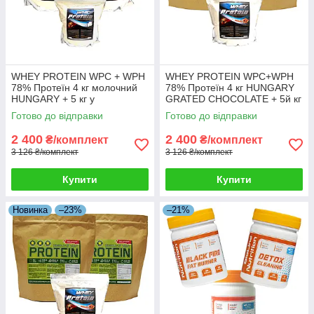
WHEY PROTEIN WPC + WPH
WHEY PROTEIN WPC+WPH
78% Протеїн 4 кг молочний
78% Протеїн 4 кг HUNGARY
HUNGARY + 5 кг у
GRATED CHOCOLATE + 5й кг
Подарунок!
у Подарунок!
Готово до відправки
Готово до відправки
2 400
2 400
₴/комплект
₴/комплект
3 126 ₴/комплект
3 126 ₴/комплект
Купити
Купити
Новинка
–23%
–21%