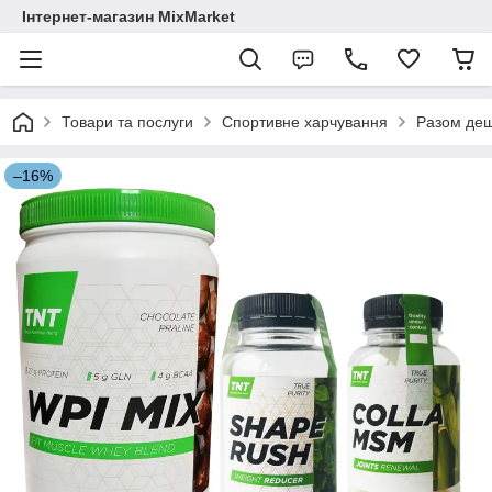
Інтернет-магазин MixMarket
Товари та послуги
Спортивне харчування
Разом де
–16%