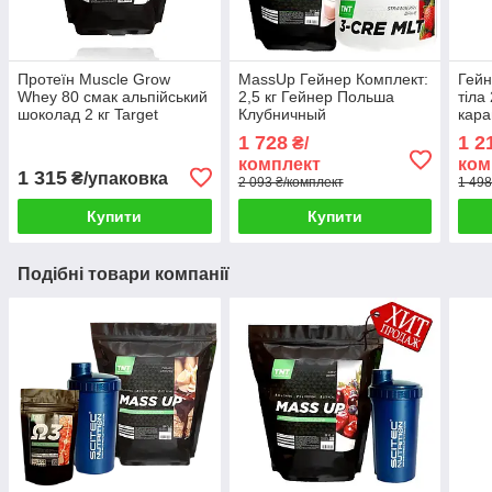
Протеїн Muscle Grow
MassUp Гейнер Комплект:
Гейн
Whey 80 смак альпійський
2,5 кг Гейнер Польша
тіла
шоколад 2 кг Target
Клубничный
кара
Nutrition Trend Poland
пудинг+Креатин+Омега-3
Nutri
1 728
1 2
₴/
В Подарок
комплект
ком
1 315
₴/упаковка
2 093 ₴/комплект
1 498
Купити
Купити
Подібні товари компанії