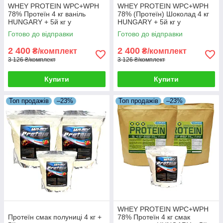
WHEY PROTEIN WPC+WPH
WHEY PROTEIN WPC+WPH
78% Протеїн 4 кг ваніль
78% (Протеїн) Шоколад 4 кг
HUNGARY + 5й кг у
HUNGARY + 5й кг у
Подарунок!
Подарунок!
Готово до відправки
Готово до відправки
2 400
2 400
₴/комплект
₴/комплект
3 126 ₴/комплект
3 126 ₴/комплект
Купити
Купити
Топ продажів
–23%
Топ продажів
–23%
WHEY PROTEIN WPC+WPH
Протеїн смак полуниці 4 кг +
78% Протеїн 4 кг смак