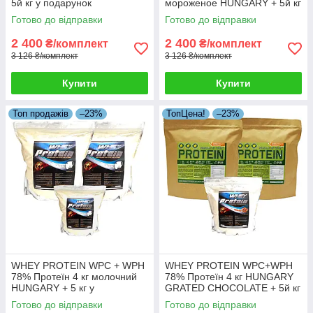
5й кг у подарунок
мороженое HUNGARY + 5й кг
Протеїну в Подарунок!
Готово до відправки
Готово до відправки
2 400
2 400
₴/комплект
₴/комплект
3 126 ₴/комплект
3 126 ₴/комплект
Купити
Купити
Топ продажів
–23%
ТопЦена!
–23%
WHEY PROTEIN WPC + WPH
WHEY PROTEIN WPC+WPH
78% Протеїн 4 кг молочний
78% Протеїн 4 кг HUNGARY
HUNGARY + 5 кг у
GRATED CHOCOLATE + 5й кг
Подарунок!
у Подарунок!
Готово до відправки
Готово до відправки