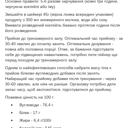
Основне правило: 5-6 разове харчування (кожні три години,
чергуючи коктейлі або їжу).
Змішайте в шейкері 45г (мірна ложка всередині упаковки)
продукту з 300 мл знежиреного молока, води або соку.
Вживати розведений коктейль бажано протягом години після
його розведення.
Прийом до тренажерного залу. Оптимальний час прийому - за
30-40 хвилин до початку занять. Оптимальне дозування -
повна або половина порції. Отже, за бажання підготувати
себе до підвищених навантажень, потрібно пити гейнер ще
перед походом до тренажерного залу.
Одним із найефективніших способів набрати масу тіла є
прийом білково-вуглеводних добавок після занять.
Найкращий час прийому добавки після тренування - через
30-60 хвилин, але ніяк не раніше. Організму потрібно дати
запас часу, щоб заспокоїтися, підготуватися до прийому.
Поживна цінність на 100 г:
Вуглеводи - 76,4 г
Білки - 17 г
Жири - 6,4 г/100г
Калорійність: 546 ккал