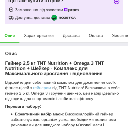
Що таке купити з Пром?
Замовлення під захистом
Доступна доставка
Опис
Характеристики
Доставка
Оплата
Умови п
Опис
Гейнер 2,5 кг TNT Nutrition + Omega 3 TNT
Nutrition + Шейкер - Комплекс для
Максимального зростання і відновлення
Відкрийте для себе повний комплект для досягнення своїх
фітнес-цілей з
гейнером
від TNT Nutrition! Включаючи в себе
гейнер 2,5 кг, Omega 3 і зручний шейкер, цей набір ідеально
підходить для спортсменів і любителів фітнесу.
Переваги набору:
Ефективний набір маси
: Висококалорійний гейнер
забезпечує ваш організм усіма необхідними поживними
речовинами для швидкого набору м'язової маси і