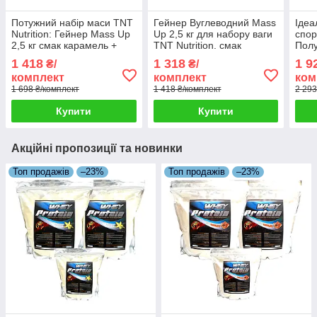
Потужний набір маси TNT
Гейнер Вуглеводний Mass
Ідеа
Nutrition: Гейнер Mass Up
Up 2,5 кг для набору ваги
спор
2,5 кг смак карамель +
TNT Nutrition. смак
Полу
Омега-3 + Шейкер
соковита ягода + Шейкер
2,5 
1 418
1 318
1 9
₴/
₴/
Ome
комплект
комплект
ком
1 698 ₴/комплект
1 418 ₴/комплект
2 293
Купити
Купити
Акційні пропозиції та новинки
Топ продажів
–23%
Топ продажів
–23%