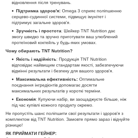
відновлення після тренувань.
Підтримка здоров'я:
Omega 3 сприяє поліпшенню
серцево-судинної системи, підвищує імунітет і
підтримує загальне здоров'я.
Зручність і простота
: Шейкер TNT Nutrition дає
змогу швидко та зручно приготувати ваш улюблений
протеїновий коктейль у будь-яких умовах.
Чому обирають TNT Nutrition?
Якість і надійність
: Продукція TNT Nutrition
відповідає найвищим стандартам якості, забезпечуючи
відмінні результати і безпеку для вашого здоров'я.
Максимальна ефективність:
Оптимальне
поєднання інгредієнтів допомагає досягти
максимальних результатів у короткі терміни.
Економія
: Купуючи набір, ви заощаджуєте більше, ніж
під час купівлі кожного продукту окремо.
Не пропустіть шанс поліпшити свої результати і здоров'я з
комплектом від TNT Nutrition. Замовте прямо зараз і відчуйте
різницю!
ЯК ПРИЙМАТИ ГЕЙНЕР: