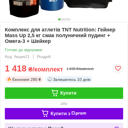
Комплекс для атлетів TNT Nutrition: Гейнер
Mass Up 2,5 кг смак полуничний пудинг +
Омега-3 + Шейкер
Готово до відправки
Код: Акция21
Роздріб
1 418
₴/комплект
1 698 ₴/комплект
Економія
280 ₴
Залишилось
10 днів
Купити
або
Купити з