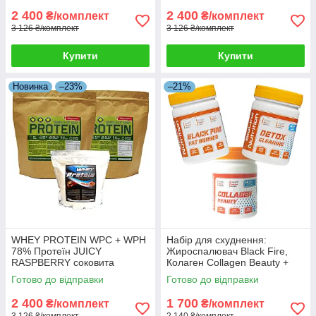
2 400
2 400
₴/комплект
₴/комплект
3 126 ₴/комплект
3 126 ₴/комплект
Купити
Купити
Новинка
–23%
–21%
WHEY PROTEIN WPC + WPH
Набір для схуднення:
78% Протеїн JUICY
Жироспалювач Black Fire,
RASPBERRY соковита
Колаген Collagen Beauty +
малина 4 кг HUNGARY + 5й
Детокс Detox Cleaning у
Готово до відправки
Готово до відправки
кг у Подарунок!
подарунок
2 400
1 700
₴/комплект
₴/комплект