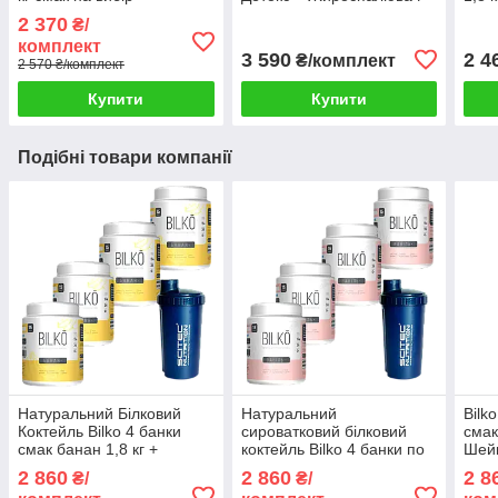
Комплекс Худнути Легко +
2 370
₴/
Шейкер
комплект
3 590
2 4
₴/комплект
2 570 ₴/комплект
Купити
Купити
Подібні товари компанії
Натуральний Білковий
Натуральний
Bilk
Коктейль Bilko 4 банки
сироватковий білковий
смак
смак банан 1,8 кг +
коктейль Bilko 4 банки по
Шей
Шейкер
1,8 кг, смак ваніль +
2 860
2 860
2 8
₴/
₴/
шейкер