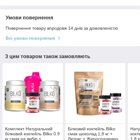
Умови повернення
Повернення товару впродовж 14 днів за домовленістю
Всі умови повернення
З цим товаром також замовляють
Комплект Натуральний
Білковий коктейль Bilko
Нату
білковий коктейль Bilko 0.9
смак шоколад 1,8 кг +
кокт
кг смак на вибір +
Детокс + Жироспалювач
1,8 