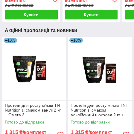
комплект
комплект
ком
3 140 ₴/комплект
3 140 ₴/комплект
3 140
Купити
Купити
Акційні пропозиції та новинки
–18%
–18%
Протеїн для росту м'язів TNT
Протеїн для росту м'язів TNT
Nutrition зі смаком ванілі 2 кг
Nutrition зі смаком
+ Омега 3
альпійський шоколад 2 кг +
Омега 3
Готово до відправки
Готово до відправки
1 315
1 315
₴/комплект
₴/комплект