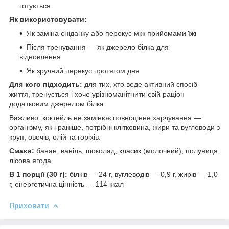
готується
Як використовувати:
Як заміна сніданку або перекус між прийомами їжі
Після тренування — як джерело білка для
відновлення
Як зручний перекус протягом дня
Для кого підходить:
для тих, хто веде активний спосіб
життя, тренується і хоче урізноманітнити свій раціон
додатковим джерелом білка.
Важливо: коктейль не замінює повноцінне харчування —
організму, як і раніше, потрібні клітковина, жири та вуглеводи з
круп, овочів, олій та горіхів.
Смаки:
банан, ваніль, шоколад, класик (молочний), полуниця,
лісова ягода
В 1 порції (30 г):
білків — 24 г, вуглеводів — 0,9 г, жирів — 1,0
г, енергетична цінність — 114 ккал
Приховати