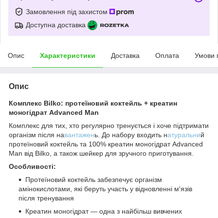
Замовлення під захистом
Доступна доставка
Опис
Характеристики
Доставка
Оплата
Умови 
Опис
Комплекс Bilko: протеїновий коктейль + креатин
моногідрат Advanced Man
Комплекс для тих, хто регулярно тренується і хоче підтримати
організм після на
вантажен
ь. До набору входить н
атуральни
й
протеїновий коктейль та 100% креатин моногідрат Advanced
Man від Bilko, а також шейкер для зручного приготування.
Особливості:
Протеїновий коктейль забезпечує організм
амінокислотами, які беруть участь у відновленні м'язів
після тренування
Креатин моногідрат — одна з найбільш вивчених