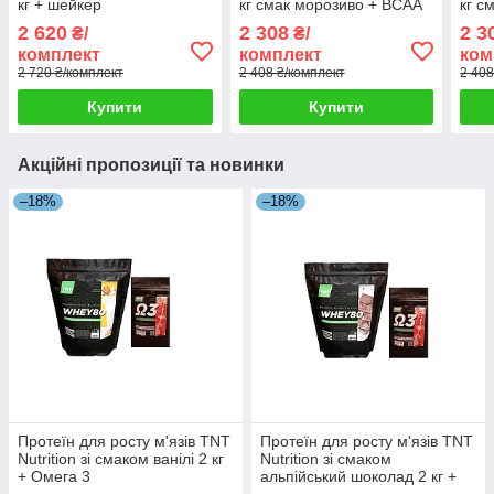
кг + шейкер
кг смак морозиво + BCAA
кг с
HMB 0,5 кг + шейкер
HMB 
2 620
2 308
2 3
₴/
₴/
комплект
комплект
ком
2 720 ₴/комплект
2 408 ₴/комплект
2 408
Купити
Купити
Акційні пропозиції та новинки
–18%
–18%
Протеїн для росту м'язів TNT
Протеїн для росту м'язів TNT
Nutrition зі смаком ванілі 2 кг
Nutrition зі смаком
+ Омега 3
альпійський шоколад 2 кг +