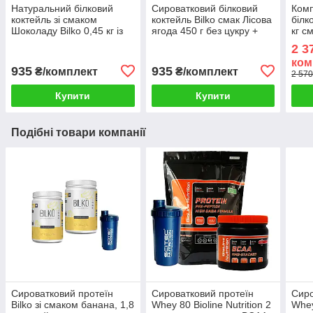
Натуральний білковий
Сироватковий білковий
Комп
коктейль зі смаком
коктейль Bilko смак Лісова
білк
Шоколаду Bilko 0,45 кг із
ягода 450 г без цукру +
кг с
шейкером
шейкер
Комп
2 3
Шей
ком
935
935
₴/комплект
₴/комплект
2 570
Купити
Купити
Подібні товари компанії
Сироватковий протеїн
Сироватковий протеїн
Сиро
Bilko зі смаком банана, 1,8
Whey 80 Bioline Nutrition 2
Whey