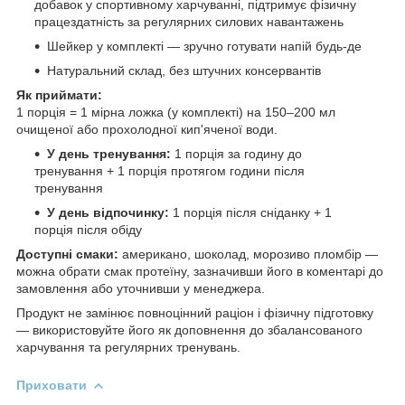
добавок у спортивному харчуванні, підтримує фізичну
працездатність за регулярних силових навантажень
Шейкер у комплекті — зручно готувати напій будь-де
Натуральний склад, без штучних консервантів
Як приймати:
1 порція = 1 мірна ложка (у комплекті) на 150–200 мл
очищеної або прохолодної кип'яченої води.
У день тренування:
1 порція за годину до
тренування + 1 порція протягом години після
тренування
У день відпочинку:
1 порція після сніданку + 1
порція після обіду
Доступні смаки:
американо, шоколад, морозиво пломбір —
можна обрати смак протеїну, зазначивши його в коментарі до
замовлення або уточнивши у менеджера.
Продукт не замінює повноцінний раціон і фізичну підготовку
— використовуйте його як доповнення до збалансованого
харчування та регулярних тренувань.
Приховати