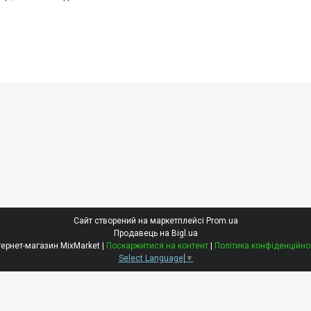
Сайт створений на маркетплейсі
Prom.ua
Продавець на Bigl.ua
Інтернет-магазин MixMarket |
Поскаржитися на контент
|
Політика конфіденційно
Select Language
▼