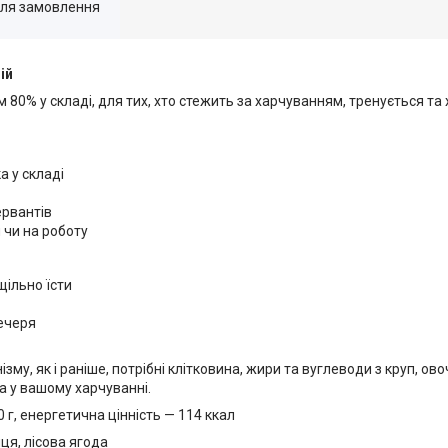
для замовлення
ій
ом 80% у складі, для тих, хто стежить за харчуванням, тренується т
а у складі
ервантів
 чи на роботу
щільно їсти
вечеря
, як і раніше, потрібні клітковина, жири та вуглеводи з круп, овочів
а у вашому харчуванні.
,0 г, енергетична цінність — 114 ккал
ця, лісова ягода