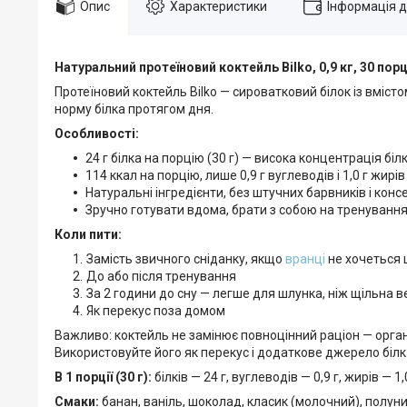
Опис
Характеристики
Інформація 
Натуральний протеїновий коктейль Bilko, 0,9 кг, 30 порц
Протеїновий коктейль Bilko — сироватковий білок із вміст
норму білка протягом дня.
Особливості:
24 г білка на порцію (30 г) — висока концентрація білк
114 ккал на порцію, лише 0,9 г вуглеводів і 1,0 г жирів
Натуральні інгредієнти, без штучних барвників і конс
Зручно готувати вдома, брати з собою на тренування
Коли пити:
Замість звичного сніданку, якщо
вранці
не хочеться 
До або після тренування
За 2 години до сну — легше для шлунка, ніж щільна 
Як перекус поза домом
Важливо: коктейль не замінює повноцінний раціон — організму
Використовуйте його як перекус і додаткове джерело білк
В 1 порції (30 г):
білків — 24 г, вуглеводів — 0,9 г, жирів — 1
Смаки:
банан, ваніль, шоколад, класик (молочний), полуни