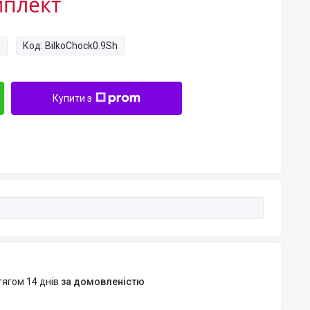
мплект
и
Код:
BilkoChock0.9Sh
Купити з
тягом 14 днів
за домовленістю